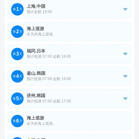
上海,中国
1

第
天
预计起航 16:00
欢迎来到上海宝山码头，到达港口后办理行李托运及登船手
海上巡游
2
续，通过安检与海关后，便可凭房卡登船。
第
天
全天的海上巡游。
参考码头地址：上海吴淞口国际邮轮码头 上海市宝山区吴
淞口宝杨路1号
福冈,日本
3

第
天
预计抵港 07:00 起航 18:45
福冈位于日本北九州，是九州政治经济文化的中心。
釜山,韩国
4

第
天
预计抵港 07:00 起航 19:00
釜山作为韩国第二大城市，有着“韩国电影之都”的美誉，充
济州,韩国
5
满文艺与时尚气息。

第
天
预计抵港 07:00 起航 17:00
济州岛位于韩国南方清净的大海之上，素有"韩国的夏威夷”
海上巡游
6
之称。
第
天
全天的海上巡游。