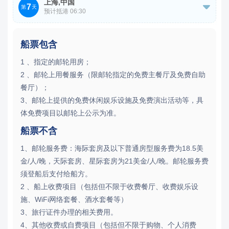
上海,中国
7

第
天
预计抵港 06:30
欢迎回到上海，早晨抵达上海宝山码头，在船上用完早餐后
船票包含
办理离船手续。
1 、指定的邮轮用房；
参考码头地址：上海吴淞口国际邮轮码头 上海市宝山区吴
2 、邮轮上用餐服务（限邮轮指定的免费主餐厅及免费自助
淞口宝杨路1号
餐厅）；
3、邮轮上提供的免费休闲娱乐设施及免费演出活动等，具
体免费项目以邮轮上公示为准。
船票不含
1、邮轮服务费：海际套房及以下普通房型服务费为18.5美
金/人/晚，天际套房、星际套房为21美金/人/晚。邮轮服务费
须登船后支付给船方。
2 、船上收费项目（包括但不限于收费餐厅、收费娱乐设
施、WiFi网络套餐、酒水套餐等）
3、旅行证件办理的相关费用。
4、其他收费或自费项目（包括但不限于购物、个人消费