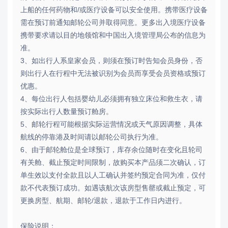
上船的任何药物和/或医疗设备可以安全使用。携带医疗设备
需在预订前通知邮轮公司并取得同意。更多出入境医疗设备
携带要求请以目的地领馆和中国出入境管理局公布的信息为
准。
3、如出行人系皇家会员，则须在预订时告知会员身份，否
则出行人在行程中无法被识别为会员而享受会员资格或预订
优惠。
4、每位出行人包括婴幼儿必须拥有独立床位和救生衣，请
按实际出行人数量预订舱房。
5、邮轮行程可能根据实际运营情况或天气原因调整，具体
航线的停靠港及时间请以邮轮公司执行为准。
6、由于邮轮舱位是全球预订，库存余位随时在变化且轮司
有关舱、截止预定时间限制，故购买本产品须二次确认，订
单生效以支付全款且以人工确认并签约预定合同为准，仅付
款不代表预订成功。如遇该航次该房型售罄或截止预定，可
更换房型、航期、邮轮/退款，退款于工作日内进行。
保险说明：