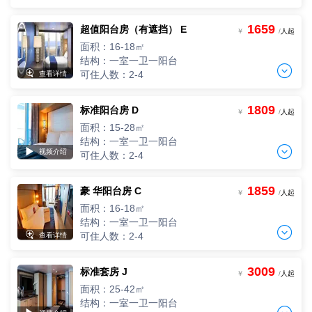
三人间
-
+
间
0
￥
/人
3人，人均单价
1659
超值阳台房（有遮挡） E
单人间
-
+
￥
/
人起
间
0
￥
/人
1人单价
面积：16-18㎡
-
+
间
0
￥
/人
结构：一室一卫一阳台
四人间


可住人数：2-4
查看详情
4人，人均单价
-
+
间
0
￥
/人
1809
标准阳台房 D
两人间
￥
/
人起
2人，人均单价
面积：15-28㎡
-
+
间
0
￥
/人
结构：一室一卫一阳台

▶
视频介绍
可住人数：2-4
三人间
3人，人均单价
1859
豪 华阳台房 C
两人间
-
+
￥
/
人起
间
0
￥
/人
2人，人均单价
面积：16-18㎡
-
+
间
0
￥
/人
结构：一室一卫一阳台
四人间


可住人数：2-4
查看详情
4人，人均单价
三人间
-
+
间
0
￥
/人
3人，人均单价
3009
标准套房 J
两人间
-
+
￥
/
人起
间
0
￥
/人
2人，人均单价
面积：25-42㎡
-
+
间
0
￥
/人
结构：一室一卫一阳台
四人间