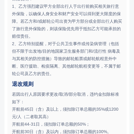
1、乙方强烈建议甲方全部出行人于出行前购买相关旅行意
外保险，以确保人身安全和财产安全可以得到更大限度的保
障。若乙方和/或邮轮公司出资为甲方部分或全部出行人购买
了旅行意外保险的，则该保险优先用于抵扣乙方可能承担的
赔偿责任。
2、乙方特别提醒，对于公共卫生事件或传染病管理（包括
但不限于出发地/目的地国家卫生服务部门和/流行性 病毒及
与其相关的防控措施）导致的邮轮船票或邮轮航程意外中
断、医疗援助、检疫隔离、其他邮轮航程变更等，不属于邮
轮公司及乙方的责任。
退改规则
若因出行人原因要求更改/取消/部分取消，违约金扣除标准
如下：
开航前45日（含）及以上，须扣除订单总额的35%或1200
元/人（二者取其高）
开航前44-31日，须扣除订单总额的50%；
开航前30日（含）及以内，须扣除订单总额的100%。