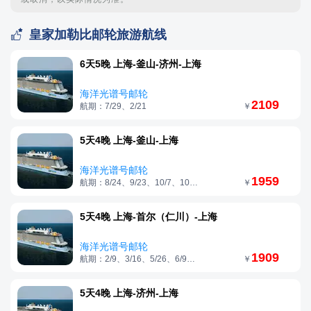

皇家加勒比邮轮旅游航线
6天5晚 上海-釜山-济州-上海
海洋光谱号邮轮
2109
航期：7/29、2/21
￥
5天4晚 上海-釜山-上海
海洋光谱号邮轮
1959
航期：8/24、9/23、10/7、10/16、1/28
￥
5天4晚 上海-首尔（仁川）-上海
海洋光谱号邮轮
1909
航期：2/9、3/16、5/26、6/9、7/12
￥
5天4晚 上海-济州-上海