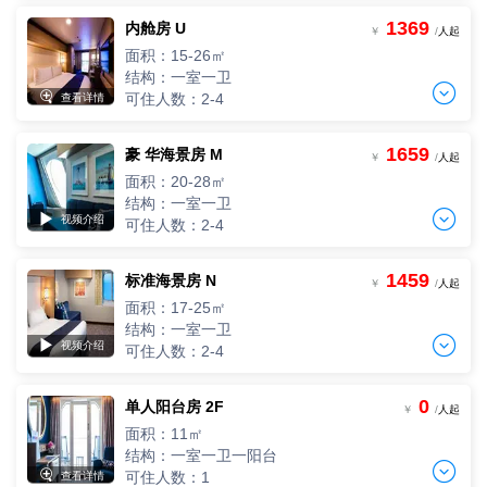
1369
内舱房 U
两人间
￥
/
人起
2人，人均单价
面积：15-26㎡
-
+
间
0
￥
/人
结构：一室一卫


可住人数：2-4
查看详情
三人间
3人，人均单价
1659
豪 华海景房 M
两人间
-
+
￥
/
人起
间
0
￥
/人
2人，人均单价
面积：20-28㎡
-
+
间
0
￥
/人
结构：一室一卫
四人间

▶
视频介绍
可住人数：2-4
4人，人均单价
三人间
-
+
间
0
￥
/人
3人，人均单价
1459
标准海景房 N
两人间
-
+
￥
/
人起
间
0
￥
/人
2人，人均单价
面积：17-25㎡
-
+
间
0
￥
/人
结构：一室一卫
四人间

▶
视频介绍
可住人数：2-4
4人，人均单价
三人间
-
+
间
0
￥
/人
3人，人均单价
0
单人阳台房 2F
两人间
-
+
￥
/
人起
间
0
￥
/人
2人，人均单价
面积：11㎡
-
+
间
0
￥
/人
结构：一室一卫一阳台
四人间


可住人数：1
查看详情
4人，人均单价