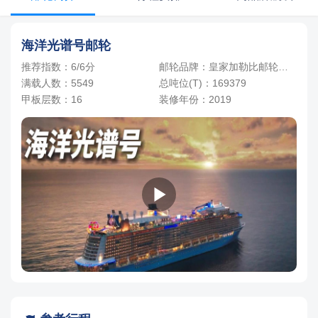
-
+
间
0
￥
/人
四人间
海洋光谱号邮轮
4人，人均单价
-
+
间
0
￥
/人
推荐指数：6/6分
邮轮品牌：皇家加勒比邮轮品牌
满载人数：5549
总吨位(T)：169379
甲板层数：16
装修年份：2019