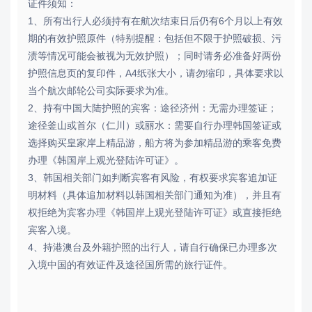
证件须知：
1、所有出行人必须持有在航次结束日后仍有6个月以上有效
期的有效护照原件（特别提醒：包括但不限于护照破损、污
渍等情况可能会被视为无效护照）；同时请务必准备好两份
护照信息页的复印件，A4纸张大小，请勿缩印，具体要求以
当个航次邮轮公司实际要求为准。
2、持有中国大陆护照的宾客：途径济州：无需办理签证；
途径釜山或首尔（仁川）或丽水：需要自行办理韩国签证或
选择购买皇家岸上精品游，船方将为参加精品游的乘客免费
办理《韩国岸上观光登陆许可证》。
3、韩国相关部门如判断宾客有风险，有权要求宾客追加证
明材料（具体追加材料以韩国相关部门通知为准），并且有
权拒绝为宾客办理《韩国岸上观光登陆许可证》或直接拒绝
宾客入境。
4、持港澳台及外籍护照的出行人，请自行确保已办理多次
入境中国的有效证件及途径国所需的旅行证件。