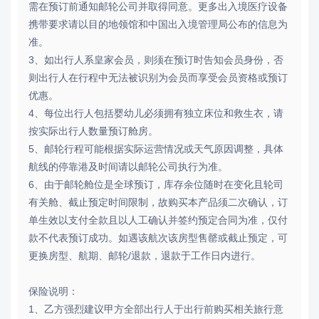
需在预订前通知邮轮公司并取得同意。更多出入境医疗设备
携带要求请以目的地领馆和中国出入境管理局公布的信息为
准。
3、如出行人系皇家会员，则须在预订时告知会员身份，否
则出行人在行程中无法被识别为会员而享受会员资格或预订
优惠。
4、每位出行人包括婴幼儿必须拥有独立床位和救生衣，请
按实际出行人数量预订舱房。
5、邮轮行程可能根据实际运营情况或天气原因调整，具体
航线的停靠港及时间请以邮轮公司执行为准。
6、由于邮轮舱位是全球预订，库存余位随时在变化且轮司
有关舱、截止预定时间限制，故购买本产品须二次确认，订
单生效以支付全款且以人工确认并签约预定合同为准，仅付
款不代表预订成功。如遇该航次该房型售罄或截止预定，可
更换房型、航期、邮轮/退款，退款于工作日内进行。
保险说明：
1、乙方强烈建议甲方全部出行人于出行前购买相关旅行意