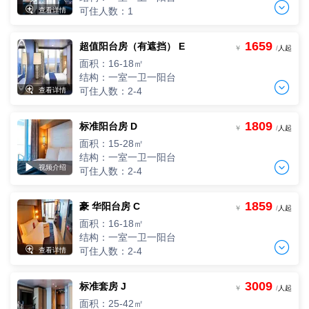


可住人数：1
查看详情
4人，人均单价
三人间
-
+
间
0
￥
/人
3人，人均单价
1659
超值阳台房（有遮挡） E
单人间
-
+
￥
/
人起
间
0
￥
/人
1人单价
面积：16-18㎡
-
+
间
0
￥
/人
结构：一室一卫一阳台
四人间


可住人数：2-4
查看详情
4人，人均单价
-
+
间
0
￥
/人
1809
标准阳台房 D
两人间
￥
/
人起
2人，人均单价
面积：15-28㎡
-
+
间
0
￥
/人
结构：一室一卫一阳台

▶
视频介绍
可住人数：2-4
三人间
3人，人均单价
1859
豪 华阳台房 C
两人间
-
+
￥
/
人起
间
0
￥
/人
2人，人均单价
面积：16-18㎡
-
+
间
0
￥
/人
结构：一室一卫一阳台
四人间


可住人数：2-4
查看详情
4人，人均单价
三人间
-
+
间
0
￥
/人
3人，人均单价
3009
标准套房 J
两人间
-
+
￥
/
人起
间
0
￥
/人
2人，人均单价
面积：25-42㎡