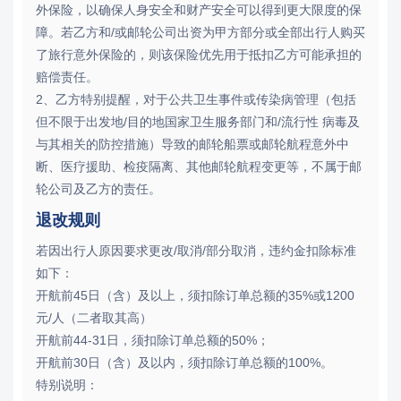
外保险，以确保人身安全和财产安全可以得到更大限度的保
障。若乙方和/或邮轮公司出资为甲方部分或全部出行人购买
了旅行意外保险的，则该保险优先用于抵扣乙方可能承担的
赔偿责任。
2、乙方特别提醒，对于公共卫生事件或传染病管理（包括
但不限于出发地/目的地国家卫生服务部门和/流行性 病毒及
与其相关的防控措施）导致的邮轮船票或邮轮航程意外中
断、医疗援助、检疫隔离、其他邮轮航程变更等，不属于邮
轮公司及乙方的责任。
退改规则
若因出行人原因要求更改/取消/部分取消，违约金扣除标准
如下：
开航前45日（含）及以上，须扣除订单总额的35%或1200
元/人（二者取其高）
开航前44-31日，须扣除订单总额的50%；
开航前30日（含）及以内，须扣除订单总额的100%。
特别说明：