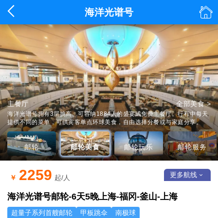


海洋光谱号
主餐厅
北极星
海上历奇青少年中心
全部美食 >
全部玩乐 >
全部服务 >
皇家加勒比邮轮·海洋光谱号
详情 >
海洋光谱号拥有3层挑高、可容纳1884人的盛宴式免费主餐厅。行程中每天
提供不同的菜单，可供宾客单点环球美食，自由选择分餐或与家庭分享。
邮轮
邮轮美食
邮轮玩乐
邮轮服务
2259
更多航线

￥
起/人
海洋光谱号邮轮-6天5晚上海-福冈-釜山-上海
超量子系列首艘邮轮
甲板跳伞
南极球