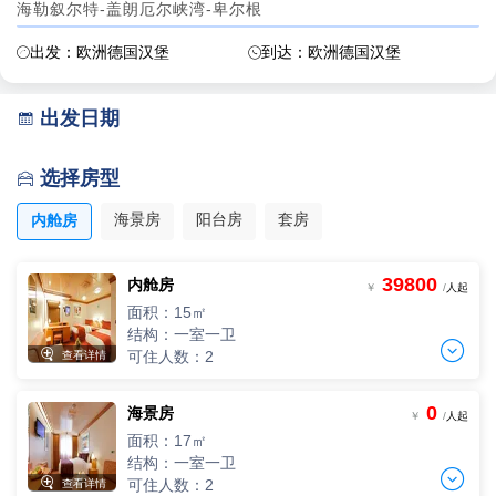
海勒叙尔特-盖朗厄尔峡湾-卑尔根
出发：欧洲德国汉堡
到达：欧洲德国汉堡


出发日期

选择房型

海景房
阳台房
套房
内舱房
39800
内舱房
￥
/
人起
面积：15㎡
结构：一室一卫


可住人数：2
查看详情
0
海景房
单人间
￥
/
人起
一人单价
面积：17㎡
-
+
间
0
￥
/人
结构：一室一卫


可住人数：2
查看详情