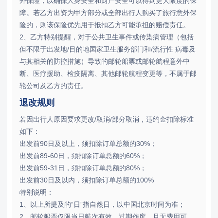
外保险，以确保人身安全和财产安全可以得到更大限度的保
障。若乙方出资为甲方部分或全部出行人购买了旅行意外保
险的，则该保险优先用于抵扣乙方可能承担的赔偿责任。
2、乙方特别提醒，对于公共卫生事件或传染病管理（包括
但不限于出发地/目的地国家卫生服务部门和/流行性 病毒及
与其相关的防控措施）导致的邮轮船票或邮轮航程意外中
断、医疗援助、检疫隔离、其他邮轮航程变更等，不属于邮
轮公司及乙方的责任。
退改规则
若因出行人原因要求更改/取消/部分取消，违约金扣除标准
如下：
出发前90日及以上，须扣除订单总额的30%；
出发前89-60日，须扣除订单总额的60%；
出发前59-31日，须扣除订单总额的80%；
出发前30日及以内，须扣除订单总额的100%
特别说明：
1、以上所提及的“日”指自然日，以中国北京时间为准；
2、邮轮船票仅限当日航次有效，过期作废，且无费用可