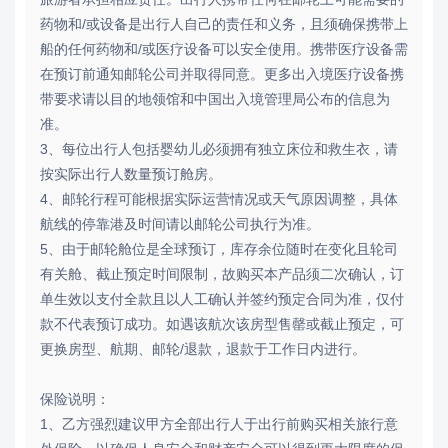
药物和/或设备是出行人自己的责任和义务，且须确保携带上
船的任何药物和/或医疗设备可以安全使用。携带医疗设备需
在预订前通知邮轮公司并取得同意。更多出入境医疗设备携
带要求请以目的地领馆和中国出入境管理局公布的信息为
准。
3、每位出行人包括婴幼儿必须拥有独立床位和救生衣，请
按实际出行人数量预订舱房。
4、邮轮行程可能根据实际运营情况或天气原因调整，具体
航线的停靠港及时间请以邮轮公司执行为准。
5、由于邮轮舱位是全球预订，库存余位随时在变化且轮司
有关舱、截止预定时间限制，故购买本产品须二次确认，订
单生效以支付全款且以人工确认并签约预定合同为准，仅付
款不代表预订成功。如遇该航次该房型售罄或截止预定，可
更换房型、航期、邮轮/退款，退款于工作日内进行。
保险说明：
1、乙方强烈建议甲方全部出行人于出行前购买相关旅行意