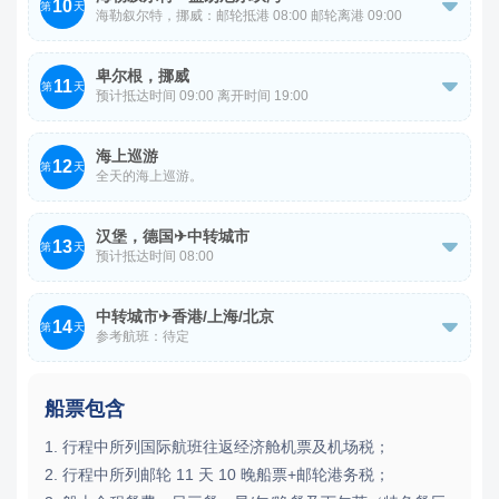
10
林小镇Stryn】，游毕沿着欧洲最深的湖泊【霍宁达尔湖

第
天
海勒叙尔特，挪威：邮轮抵港 08:00 邮轮离港 09:00
HomnindalLake】行驶。
盖朗厄尔峡湾，挪威：邮轮抵港 11:00 邮轮离港 18:00
卑尔根，挪威
11

第
天
预计抵达时间 09:00 离开时间 19:00
跟随领队乘车前往挪威景观公路之一“老鹰之路”，抵达观景
台【老鹰之翼观景台】。
前往【布吕根古城】，游览【霍肯松王行宫】、【罗真库朗
海上巡游
12
茨塔】。
第
天
全天的海上巡游。
汉堡，德国✈中转城市
13

第
天
预计抵达时间 08:00
参考航班：待定
中转城市✈香港/上海/北京
14

第
天
参考航班：待定
邮轮早上抵达码头，办理离船手续，全天自由活动，于指定
时间集合乘专车送往机场，办理行李托运及退税手续，经伊
抵达中国。
斯坦布尔转机返回中国。
船票包含
1. 行程中所列国际航班往返经济舱机票及机场税；
2. 行程中所列邮轮 11 天 10 晚船票+邮轮港务税；