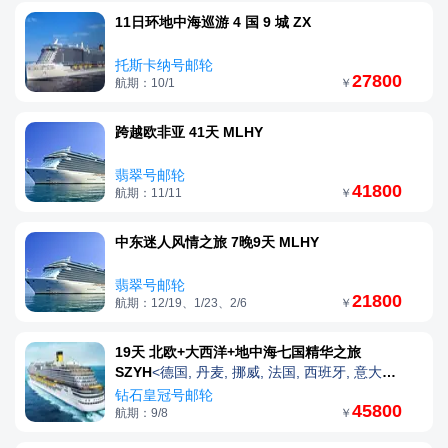
11日环地中海巡游 4 国 9 城 ZX
托斯卡纳号邮轮
27800
航期：10/1
￥
跨越欧非亚 41天 MLHY
翡翠号邮轮
41800
航期：11/11
￥
中东迷人风情之旅 7晚9天 MLHY
翡翠号邮轮
21800
航期：12/19、1/23、2/6
￥
19天 北欧+大西洋+地中海七国精华之旅
SZYH
<德国, 丹麦, 挪威, 法国, 西班牙, 意大利,
瑞士>
钻石皇冠号邮轮
45800
航期：9/8
￥