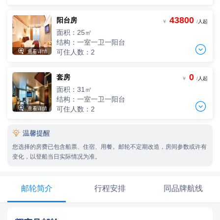
两人间
2人，人均单价
43800
阳台房
单人间
-
+
￥
/
人起
间
0
￥
/人
一人单价
面积：25㎡
-
+
间
0
￥
/人
结构：一室一卫一阳台
三人间


可住人数：2
查看详情
3人，人均单价
两人间
-
+
间
0
￥
/人
2人，人均单价
0
套房
单人间
-
+
￥
/
人起
间
0
￥
/人
四人间
一人单价
面积：31㎡
4人，人均单价
-
+
间
0
￥
/人
结构：一室一卫一阳台
三人间
-
+

间
0
￥
/人

可住人数：2
查看详情
3人，人均单价
两人间
-
+
间
0
￥
/人
2人，人均单价

温馨提醒
单人间
-
+
间
0
￥
/人
四人间
一人单价
您选择的房费已包含船票、住宿、用餐。邮轮不定期改造，房间参数或许有
4人，人均单价
-
+
间
0
￥
/人
变化，以登船当日实际情况为准。
三人间
-
+
间
0
￥
/人
3人，人均单价
两人间
-
+
间
0
￥
/人
2人，人均单价
邮轮简介
行程安排
同品牌航线
-
+
间
0
￥
/人
四人间
4人，人均单价
三人间
-
+
间
0
￥
/人