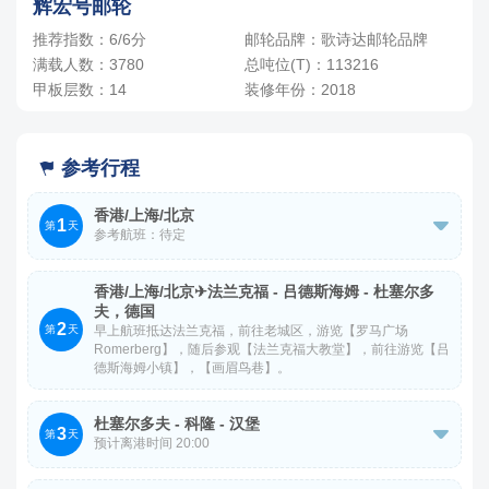
辉宏号邮轮
3人，人均单价
-
+
间
0
￥
/人
推荐指数：6/6分
邮轮品牌：歌诗达邮轮品牌
满载人数：3780
总吨位(T)：113216
四人间
甲板层数：14
装修年份：2018
4人，人均单价
-
+
间
0
￥
/人
参考行程

香港/上海/北京
1

第
天
参考航班：待定
于指定时间前往首都国际机场集合，搭乘次日凌晨航班，飞
香港/上海/北京✈法兰克福 - 吕德斯海姆 - 杜塞尔多
往德国法兰克福。
夫，德国
2
早上航班抵达法兰克福，前往老城区，游览【罗马广场
第
天
Romerberg】，随后参观【法兰克福大教堂】，前往游览【吕
德斯海姆小镇】，【画眉鸟巷】。
杜塞尔多夫 - 科隆 - 汉堡
3

第
天
预计离港时间 20:00
酒店早餐后，乘车前往科隆，参观【科隆大教堂】。外观游