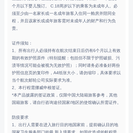
个月以下婴儿预订。 C.18周岁以下的乘客为未成年人。必
须至少由一名家长或一名成年旅客入住同一舱房并陪同全
程，并且该家长或成年旅客需对未成年人的财产和行为负
责。
证件须知：
1、所有出行人必须持有在航次结束日后仍有6个月以上有效
期的有效护照原件（特别提醒：包括但不限于护照破损、污
渍等情况可能会被视为无效护照）；同时请务必准备好两份
护照信息页的复印件，A4纸张大小，请勿缩印，具体要求以
当个航次邮轮公司实际要求为准。
2、本行程需挪威申根签证。
*本产品披露的签证政策，仅限中国大陆籍旅客参考，其他
国籍旅客，请自行咨询途径国家/地区的使馆确认所需证件。
防疫要求
1、出行人需要在进入旅行目的地国家前，提前确认目的地
国家卫生服务部门的最 新入境要求，如因此造成的航程受