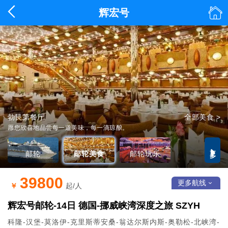


辉宏号
歌诗达邮轮·辉宏号
勃艮第餐厅
全部美食 >
详情 >
莫里埃休闲区
全部玩乐 >
愿您欣喜地品尝每一道美味，每一滴琼酿。
更多

邮轮
邮轮美食
邮轮玩乐
39800
更多航线

￥
起/人
辉宏号邮轮-14日 德国-挪威峡湾深度之旅 SZYH
科隆-汉堡-莫洛伊-克里斯蒂安桑-翁达尔斯内斯-奥勒松-北峡湾-