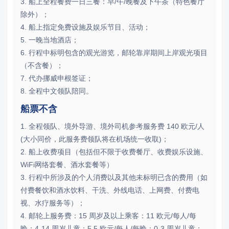
3. 船上全程餐费一日三餐：早/午/晚餐及下午茶（特色餐厅
除外）；
4. 船上指定免费设施及娱乐节目、活动；
5. 一晚当地酒店；
6. 行程中标明包含的观光游览，邮轮靠岸期间上岸观光项目
（不含餐）；
7. 代办挪威申根签证；
8. 全程中文领队陪同。
船票不含
1. 全程领队、境外导游、境外司机参考服务费 140 欧元/人
(大小同价，此服务费领队将在机场统一收取)；
2. 船上收费项目（包括但不限于收费餐厅、收费娱乐设施、
WiFi网络套餐、酒水套餐等）
3. 行程中所涉及的个人消费以及其他未标明已含的费用（如
付费餐饮和酒水饮料、干洗、外线电话、上网费、付费电
视、水疗服务等）；
4. 邮轮上服务费：15 周岁及以上乘客：11 欧元/每人/每
晚；4-14 周岁儿童：5.5 欧元/每人/每晚；0-3 周岁儿童：