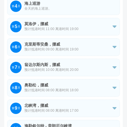
海上巡游
4
览【汉堡市政厅】、【特湖拱廊】。游毕前往邮轮码头办理
第
天
全天的海上巡游。
登船手续。
莫洛伊，挪威
5

第
天
预计抵港时间 11:00 离港时间 19:00
领略挪威海岸的迷人风光。
克里斯蒂安桑，挪威
6

第
天
预计抵港时间 09:00 离港时间 19:00
参观【克里斯蒂安桑大教堂】，【克里斯蒂安桑大炮博物
翁达尔斯内斯，挪威
7
馆】。

第
天
预计抵港时间 10:00 离港时间 20:00
邮轮午餐后，前往 Trollveggen 探索【Troll Wall 石壁】。
奥勒松，挪威
8

第
天
预计抵港时间 08:00 离港时间 18:00
午餐后跟随领队前往游览海滨小镇【奥勒松Alesund】，参
北峡湾，挪威
9
观【露天博物馆】，外观城西的【奥勒松教堂】。

第
天
预计抵港时间 08:00 离港时间 17:00
温馨提示：今天全天徒步旅行，贵宾需根据自身情况量力而
抵达【Nos观景台】俯瞰周围的山峰和山谷，后前往【斯特
为。
海勒叙尔特 - 盖朗厄尔峡湾