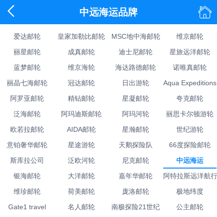


中远海运品牌
爱达邮轮
皇家加勒比邮轮
MSC地中海邮轮
维京邮轮
丽星邮轮
成真邮轮
迪士尼邮轮
星旅远洋邮轮
蓝梦邮轮
维京海轮
海达路德邮轮
诺唯真邮轮
丽晶七海邮轮
冠达邮轮
日出游轮
Aqua Expeditions
阿罗亚邮轮
精钻邮轮
星凝邮轮
夸克邮轮
泛海邮轮
阿玛迪斯邮轮
阿玛河轮
丽思卡尔顿游轮
欧若拉邮轮
AIDA邮轮
星瀚邮轮
世纪游轮
意铂奢华邮轮
星途游轮
天鹅探险队
66度探险邮轮
斯库拉公司
泛欧河轮
尼克邮轮
中远海运
银海邮轮
大洋邮轮
嘉年华邮轮
阿特拉斯远洋航
维珍邮轮
荷美邮轮
庞洛邮轮
极地纬度
Gate1 travel
名人邮轮
南极探险21世纪
公主邮轮