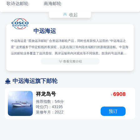
歌诗达邮轮
南海邮轮

收起
中远海运
中远海运是 “星旅远洋邮轮” 合资远洋邮轮产品，同时也有新投入运营的 “中远海运之
星” 这类服务于特定航线的客滚轮，以及在珠江等内陆水域航行的新能源游船。中远海
运的邮轮业务覆盖了远洋度假、两岸运输和内河观光等不同场景。鼓浪屿号远洋豪华
邮轮 约7万吨 以厦门为中国母港，运营前往日本、东南亚等地的航线 中远海运与中国

查看完整介绍
旅游集团合资购入，定位为“国人喜爱的本土邮轮品牌”，内部装饰优雅。中远海运之星
客滚轮（兼顾客运与货运） 载客300名，载箱426标箱 大陆对台直航航线（如厦门-基
隆、厦门-台中） 2025年新船，设计兼顾休闲与商务，具备“五星级酒店”级舒适体验，

中远海运旗下邮轮
采用节能环保技术远海启航号 内河新能源游船 最大客容量350客位 广州珠江水域 纯
锂电池动力，实现“零排放、低噪音、无污染”，具备智能船岸一体化系统。
6908
祥龙岛号
￥
推荐指数：5/6分
吨位(T)：43195
预订
装修年月：2022