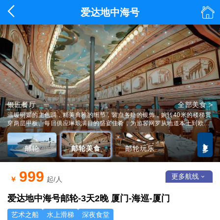


爱达地中海号
银匠餐厅
奥西里斯大剧院
全部美食 >
全部玩乐 >
爱达邮轮·爱达地中海号
详情 >
温暖明媚的主色调，精美典雅的细节，装点各处的银饰，婉转40米的楼梯贯
穿两层甲板。每日供应琳琅满目的盛宴佳肴，为游客网罗从地道本土到欧式
风情的环球甄选美食。
更多

邮轮
邮轮美食
邮轮玩乐
999
更多航线

￥
起/人
爱达地中海号邮轮-3天2晚 厦门-海巡-厦门
艺术之船
水上滑梯
深夜食堂