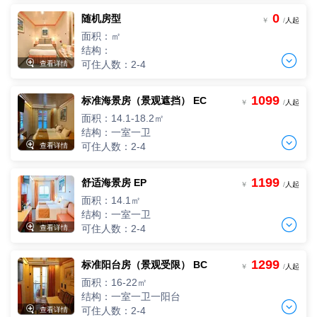
3人入住，人均单价
0
随机房型
两人间
-
+
￥
/
人起
间
0
￥
/人
2人入住，人均单价
面积：㎡
-
+
间
0
￥
/人
结构：
四人间


可住人数：2-4
查看详情
4人入住，人均单价
三人间
-
+
间
0
￥
/人
3人入住，人均单价
1099
标准海景房（景观遮挡） EC
两人间
-
+
￥
/
人起
间
0
￥
/人
2人入住，人均单价
面积：14.1-18.2㎡
-
+
间
0
￥
/人
结构：一室一卫
四人间


可住人数：2-4
查看详情
4人入住，人均单价
三人间
-
+
间
0
￥
/人
3人入住，人均单价
1199
舒适海景房 EP
两人间
-
+
￥
/
人起
间
0
￥
/人
2人入住，人均单价
面积：14.1㎡
-
+
间
0
￥
/人
结构：一室一卫
四人间


可住人数：2-4
查看详情
4人入住，人均单价
三人间
-
+
间
0
￥
/人
3人入住，人均单价
1299
标准阳台房（景观受限） BC
两人间
-
+
￥
/
人起
间
0
￥
/人
2人入住，人均单价
面积：16-22㎡
-
+
间
0
￥
/人
结构：一室一卫一阳台
四人间


可住人数：2-4
查看详情
4人入住，人均单价