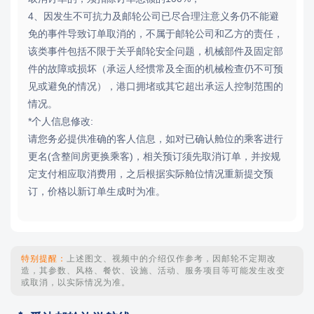
4、因发生不可抗力及邮轮公司已尽合理注意义务仍不能避
免的事件导致订单取消的，不属于邮轮公司和乙方的责任，
该类事件包括不限于关乎邮轮安全问题，机械部件及固定部
件的故障或损坏（承运人经惯常及全面的机械检查仍不可预
见或避免的情况），港口拥堵或其它超出承运人控制范围的
情况。
*个人信息修改:
请您务必提供准确的客人信息，如对已确认舱位的乘客进行
更名(含整间房更换乘客)，相关预订须先取消订单，并按规
定支付相应取消费用，之后根据实际舱位情况重新提交预
订，价格以新订单生成时为准。
特别提醒：
上述图文、视频中的介绍仅作参考，因邮轮不定期改
造，其参数、风格、餐饮、设施、活动、服务项目等可能发生改变
或取消，以实际情况为准。