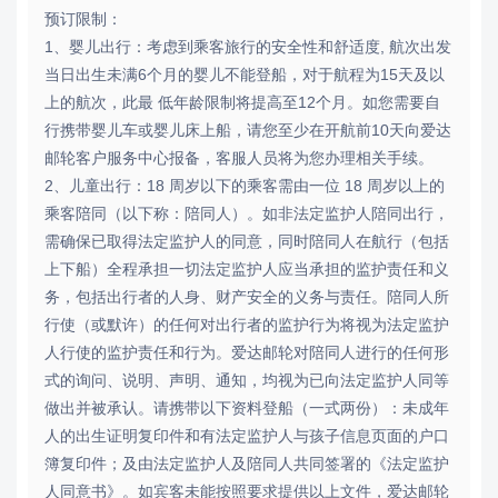
预订限制：
1、婴儿出行：考虑到乘客旅行的安全性和舒适度, 航次出发
当日出生未满6个月的婴儿不能登船，对于航程为15天及以
上的航次，此最 低年龄限制将提高至12个月。如您需要自
行携带婴儿车或婴儿床上船，请您至少在开航前10天向爱达
邮轮客户服务中心报备，客服人员将为您办理相关手续。
2、儿童出行：18 周岁以下的乘客需由一位 18 周岁以上的
乘客陪同（以下称：陪同人）。如非法定监护人陪同出行，
需确保已取得法定监护人的同意，同时陪同人在航行（包括
上下船）全程承担一切法定监护人应当承担的监护责任和义
务，包括出行者的人身、财产安全的义务与责任。陪同人所
行使（或默许）的任何对出行者的监护行为将视为法定监护
人行使的监护责任和行为。爱达邮轮对陪同人进行的任何形
式的询问、说明、声明、通知，均视为已向法定监护人同等
做出并被承认。请携带以下资料登船（一式两份）：未成年
人的出生证明复印件和有法定监护人与孩子信息页面的户口
簿复印件；及由法定监护人及陪同人共同签署的《法定监护
人同意书》。如宾客未能按照要求提供以上文件，爱达邮轮