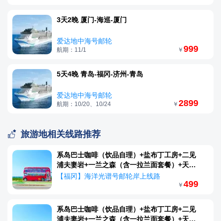
3天2晚 厦门-海巡-厦门
爱达地中海号邮轮
999
航期：11/1
￥
5天4晚 青岛-福冈-济州-青岛
爱达地中海号邮轮
2899
航期：10/20、10/24
￥

旅游地相关线路推荐
系岛巴士咖啡（饮品自理）+盐布丁工房+二见
浦夫妻岩+一兰之森（含一拉兰面套餐）+天神
商店街
【福冈】海洋光谱号邮轮岸上线路
499
￥
系岛巴士咖啡（饮品自理）+盐布丁工房+二见
浦夫妻岩+一兰之森（含一拉兰面套餐）+天神