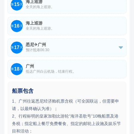
海上巡游
15
第
天
全天的海上巡游。
米佛尔峡湾（Milford Sound）巡游时间：16:00-17:00
海上巡游
16
第
天
全天的海上巡游。
悉尼✈广州
17

第
天
预计抵港06:30
参考航班： CZ302 2215/0500+1
广州
18
第
天
抵达广州白云机场，结束行程。
今日预计早上抵达悉尼，办理下船手续。驱车前往【澳大利
亚博物馆（Australian Museum）】含中文讲解，接着前往
蓝山风景保护区，安排乘坐【Scenic Railway森林火车】，
船票包含
搭乘【Cableway索道缆车】，结束后我们搭乘国内航班飞
1、广州往返悉尼经济舱机票含税（可全国联运，但需要申
住中国。
请，以最终确认为准）；
2、行程标明的皇家加勒比游轮“海洋圣歌号”10晚船票及港
务税；指定船上餐厅免费餐食、指定的邮轮上设施及娱乐节
目和活动；