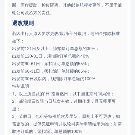
断、医疗援助、检疫隔离、其他邮轮航程变更等，不属于邮
轮公司及乙方的责任。
退改规则
若因出行人原因要求更改/取消/部分取消，违约金扣除标准
如下：
出发前121日及以上，须扣除订单总额的30%；
出发前120-91日，须扣除订单总额的40%；
出发前90-61日，须扣除订单总额的55%；
出发前60-31日，须扣除订单总额的85%；
出发前30日及以内，须扣除订单总额的100%
特别说明：
1、以上所提及的“日”指自然日，以中国北京时间为准；
2、邮轮船票仅限当日航次有效，过期作废，且无费用可
退；
3、节假日、包租等特殊航次及团队，原则上不可更改，如
需更改的，提供凭证申请并以轮司实际申请结果为准；如需
取消订单的，须扣除订单总额的100%；