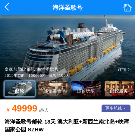


海洋圣歌号
格蓝迪餐厅
皇家大剧院
钻石俱乐部
全部美食 >
全部玩乐 >
全部服务 >
皇家加勒比邮轮·海洋圣歌号
详情 >
2015年首航 · 168666吨 · 载客4160人
邮轮
邮轮美食
邮轮玩乐
邮轮服务
49999
更多航线

￥
起/人
海洋圣歌号邮轮-18天 澳大利亚+新西兰南北岛+峡湾
国家公园 SZHW