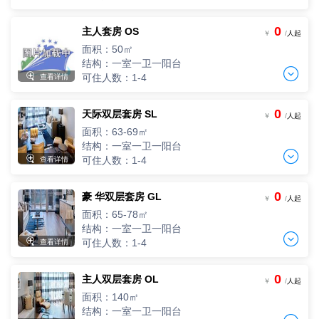
三人间
-
+
间
0
￥
/人
3人，人均单价
0
主人套房 OS
两人间
-
+
￥
/
人起
间
0
￥
/人
2人，人均单价
面积：50㎡
-
+
间
0
￥
/人
结构：一室一卫一阳台
四人间


可住人数：1-4
查看详情
4人，人均单价
三人间
-
+
间
0
￥
/人
3人，人均单价
0
天际双层套房 SL
两人间
-
+
￥
/
人起
间
0
￥
/人
2人，人均单价
面积：63-69㎡
-
+
间
0
￥
/人
结构：一室一卫一阳台
四人间


可住人数：1-4
查看详情
4人，人均单价
三人间
-
+
间
0
￥
/人
3人，人均单价
0
豪 华双层套房 GL
两人间
-
+
￥
/
人起
间
0
￥
/人
2人，人均单价
面积：65-78㎡
-
+
间
0
￥
/人
结构：一室一卫一阳台
四人间


可住人数：1-4
查看详情
4人，人均单价
三人间
-
+
间
0
￥
/人
3人，人均单价
0
主人双层套房 OL
两人间
-
+
￥
/
人起
间
0
￥
/人
2人，人均单价
面积：140㎡
-
+
间
0
￥
/人
结构：一室一卫一阳台
四人间