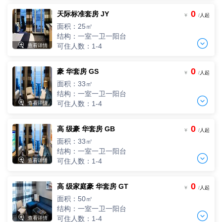
￥
/人
3人，人均单价
0
天际标准套房 JY
两人间
-
+
￥
/
人起
间
0
￥
/人
2人，人均单价
面积：25㎡
-
+
间
0
￥
/人
结构：一室一卫一阳台
四人间


可住人数：1-4
查看详情
4人，人均单价
三人间
-
+
间
0
￥
/人
3人，人均单价
0
豪 华套房 GS
两人间
-
+
￥
/
人起
间
0
￥
/人
2人，人均单价
面积：33㎡
-
+
间
0
￥
/人
结构：一室一卫一阳台
四人间


可住人数：1-4
查看详情
4人，人均单价
三人间
-
+
间
0
￥
/人
3人，人均单价
0
高 级豪 华套房 GB
两人间
-
+
￥
/
人起
间
0
￥
/人
2人，人均单价
面积：33㎡
-
+
间
0
￥
/人
结构：一室一卫一阳台
四人间


可住人数：1-4
查看详情
4人，人均单价
三人间
-
+
间
0
￥
/人
3人，人均单价
0
高 级家庭豪 华套房 GT
两人间
-
+
￥
/
人起
间
0
￥
/人
2人，人均单价
面积：50㎡
-
+
间
0
￥
/人
结构：一室一卫一阳台
四人间


可住人数：1-4
查看详情
4人，人均单价