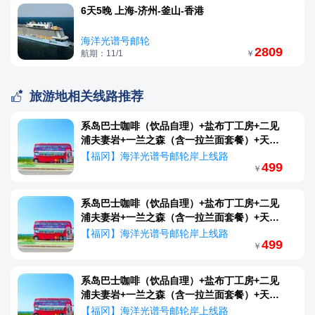
6天5晚 上海-济州-釜山-香港
海洋光谱号邮轮
2809
航期：11/1
￥

旅游地相关线路推荐
系岛巴士咖啡（饮品自理）+盐布丁工房+二见
浦夫妻岩+一兰之森（含一拉兰面套餐）+天神
商店街
【福冈】海洋光谱号邮轮岸上线路
499
￥
系岛巴士咖啡（饮品自理）+盐布丁工房+二见
浦夫妻岩+一兰之森（含一拉兰面套餐）+天神
商店街
【福冈】海洋光谱号邮轮岸上线路
499
￥
系岛巴士咖啡（饮品自理）+盐布丁工房+二见
浦夫妻岩+一兰之森（含一拉兰面套餐）+天神
商店街
【福冈】海洋光谱号邮轮岸上线路