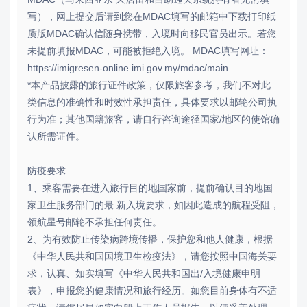
写），网上提交后请到您在MDAC填写的邮箱中下载打印纸
质版MDAC确认信随身携带，入境时向移民官员出示。若您
未提前填报MDAC，可能被拒绝入境。 MDAC填写网址：
https://imigresen-online.imi.gov.my/mdac/main
*本产品披露的旅行证件政策，仅限旅客参考，我们不对此
类信息的准确性和时效性承担责任，具体要求以邮轮公司执
行为准；其他国籍旅客，请自行咨询途径国家/地区的使馆确
认所需证件。
防疫要求
1、乘客需要在进入旅行目的地国家前，提前确认目的地国
家卫生服务部门的最 新入境要求，如因此造成的航程受阻，
领航星号邮轮不承担任何责任。
2、为有效防止传染病跨境传播，保护您和他人健康，根据
《中华人民共和国国境卫生检疫法》，请您按照中国海关要
求，认真、如实填写《中华人民共和国出/入境健康申明
表》，申报您的健康情况和旅行经历。如您目前身体有不适