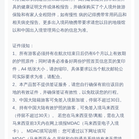
具的健康证明文件或体检报告，并确保购买了个人境外旅游
保险和有家人全程陪伴，如有慢性 病的记得携带常用药品和
相关病史报告。更多出入境药物携带要求请您以目的地领馆
以和中国出入境管理局公布的信息为准。
证件须知：
1、所有游客必须持有在航次结束日后仍有6个月以上有效期
的护照原件；同时请务必准备好两份护照首页信息页的复印
件，A4 纸张大小，请勿缩印。具体要求以当个航次邮轮公
司实际要求为准，请配合。
2、本产品暂不提供签证服务，请您自行确保有前往该目的
地的有效证件，并确保签证有效性，以免耽误您的行程。
3、中国大陆籍旅客可免签入境新加坡，停留不超过30日。
4、持有中国大陆有效护照的旅客，可免签入境马来西亚
（停留不超过30天）。 若您在马来西亚登/离船，需在入境
马来西亚前3天内在网上填报MDAC（马来西亚电子入境
卡）。 MDAC填写说明： 您可通过以下网址填写
MDAC（马来西亚永 久居留和自助通关系统持有者无需填