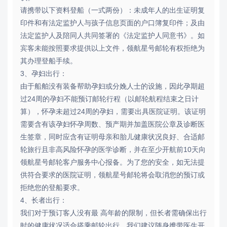
请携带以下资料登船（一式两份）：未成年人的出生证明复
印件和有法定监护人与孩子信息页面的户口簿复印件；及由
法定监护人及陪同人共同签署的《法定监护人同意书》。如
宾客未能按照要求提供以上文件，领航星号邮轮有权拒绝为
其办理登船手续。
3、孕妇出行：
由于船舶没有装备帮助孕妇或分娩人士的设施，因此孕期超
过24周的孕妇不能预订邮轮行程（以邮轮航程结束之日计
算），怀孕未超过24周的孕妇，需要出具医院证明。该证明
需要含有该孕妇怀孕周数、预产期并加盖医院公章及诊断医
生签章，同时应含有证明母亲和胎儿健康状况良好、合适邮
轮旅行且非高风险怀孕的医学诊断，并在至少开航前10天向
领航星号邮轮客户服务中心报备。为了您的安全，如无法提
供符合要求的医院证明，领航星号邮轮将会取消您的预订或
拒绝您的登船要求。
4、长者出行：
我们对于预订客人没有最 高年龄的限制，但长者需确保出行
时的健康状况适合搭乘邮轮出行。我们建议随身携带医生开