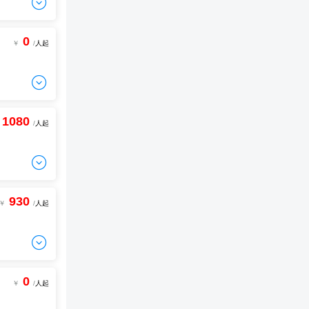

-
+
间
0
0
-
+
￥
/
人起
间
0
-
+
间
0

1080
-
+
/
人起
间
0
-
+
间
0

-
+
间
0
930
￥
/
人起
-
+
间
0

0
-
+
￥
/
人起
间
0
-
+
间
0