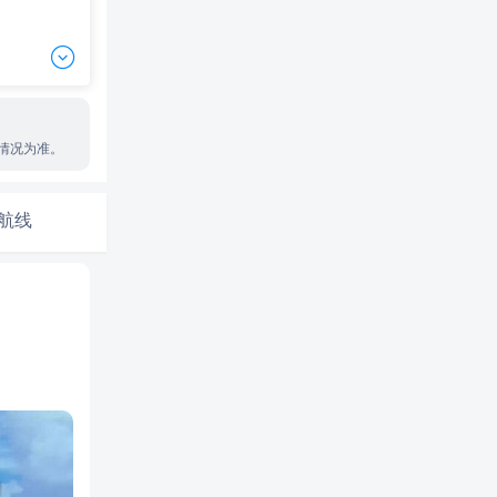
-
+
间
0

-
+
间
0
-
+
间
0
情况为准。
-
+
人
0
-
+
间
0
航线