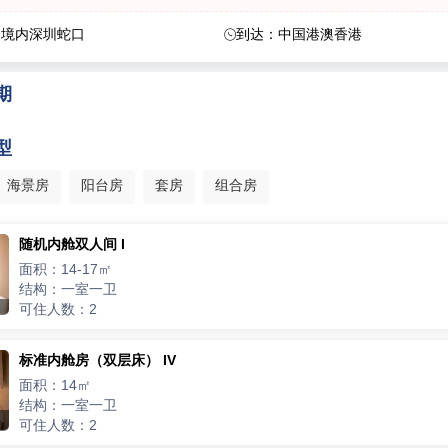
国境内深圳蛇口
到达：中国港澳香港

期
型
海景房
阳台房
套房
组合房
随机内舱双人间 I
面积：14-17㎡
结构：一室一卫
可住人数：2
标准内舱房（双层床） IV
均单价
面积：14㎡
￥
/人
结构：一室一卫
可住人数：2