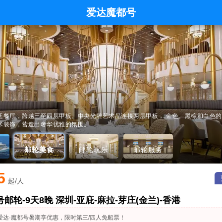
爱达魔都号
心
心
爱达魔都号
廷餐厅，跨越三至四层甲板。中央光雕艺术品连接两层甲板， 金色、黑棕和白色
术装饰，营造出奢华优雅的氛围。
邮轮美食
邮轮玩乐
邮轮服务
5
起/人
邮轮-9天8晚 深圳-亚庇-麻拉-芽庄(金兰)-香港
爱达·魔都号暑期享优惠，限时第三/四人免船票！