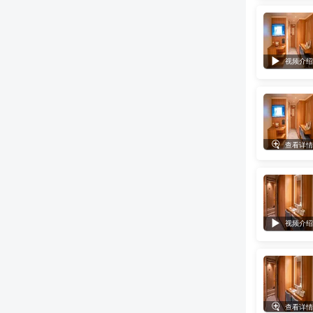
两人间
2人入住，人
▶
视频介绍
两人间
2人入住，人

查看详情
三人间
3人入住，人
两人间
2人入住，人
四人间
▶
视频介绍
4人入住，人
三人间
3人入住，人
两人间
2人入住，人
四人间

查看详情
4人入住，人