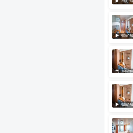
▶
视频介绍
4人入住，人
三人间
3人入住，人
两人间
2人入住，人
▶
视频介绍
三人间
3人入住，人
两人间
2人入住，人
四人间

查看详情
4人入住，人
两人间
2人入住，人
▶
视频介绍
三人间
3人入住，人
两人间
2人入住，人