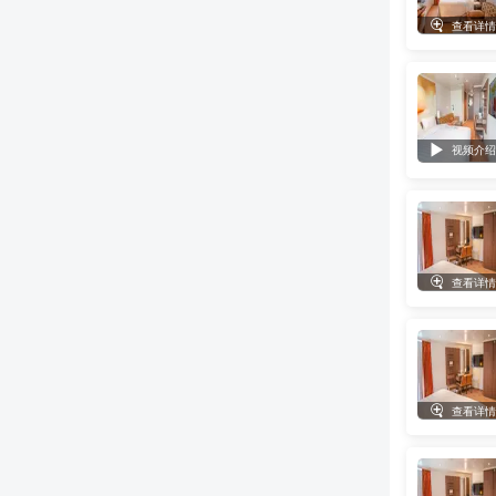

查看详情
三人间
3人入住，人
两人间
2人入住，人
四人间
▶
视频介绍
4人入住，人
三人间
3人入住，人
两人间
2人入住，人
四人间

查看详情
4人入住，人
三人间
3人入住，人
两人间
2人入住，人
四人间

查看详情
4人入住，人
三人间
3人入住，人
两人间
2人入住，人