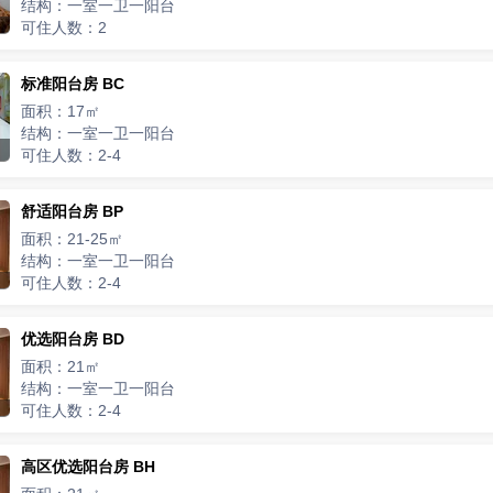
￥
/人
结构：一室一卫一阳台
可住人数：2
均单价
标准阳台房 BC
￥
/人
均单价
面积：17㎡
￥
/人
结构：一室一卫一阳台
可住人数：2-4
均单价
￥
/人
均单价
舒适阳台房 BP
￥
/人
均单价
面积：21-25㎡
￥
/人
结构：一室一卫一阳台
可住人数：2-4
均单价
￥
/人
均单价
优选阳台房 BD
￥
/人
均单价
面积：21㎡
￥
/人
结构：一室一卫一阳台
可住人数：2-4
均单价
￥
/人
均单价
高区优选阳台房 BH
￥
/人
均单价