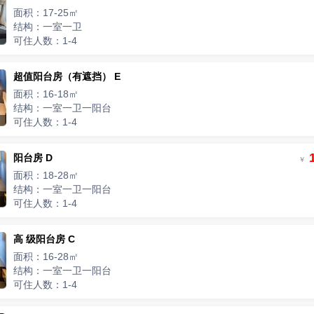
价
面积：17-25㎡
￥
/人
结构：一室一卫
可住人数：1-4
价
￥
/人
价
超值阳台房（有遮挡） E
￥
/人
价
面积：16-18㎡
￥
/人
结构：一室一卫一阳台
可住人数：1-4
价
￥
/人
价
阳台房 D
￥
￥
/人
价
面积：18-28㎡
￥
/人
结构：一室一卫一阳台
可住人数：1-4
价
￥
/人
价
高 级阳台房 C
￥
/人
价
面积：16-28㎡
￥
/人
结构：一室一卫一阳台
可住人数：1-4
价
￥
/人
价