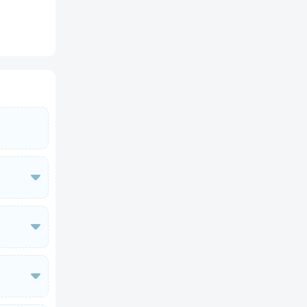
-
+
间
0

皇家加勒

