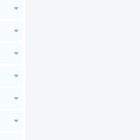





