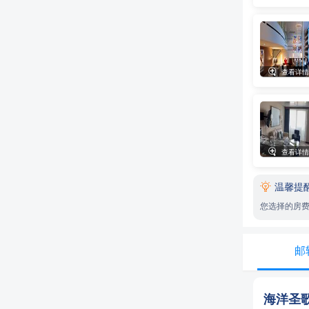
三人间
3人，人均单
两人间
2人，人均单
四人间

查看详情
4人，人均单
三人间
3人，人均单
两人间
2人，人均单
四人间

查看详情
4人，人均单
三人间
3人，人均单

温馨提
两人间
2人，人均单
您选择的房
四人间
4人，人均单
三人间
邮
3人，人均单
海洋圣
四人间