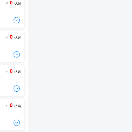
0
-
+
￥
/
人起
间
0
-
+
间
0

-
+
间
0
0
-
+
￥
/
人起
间
0
-
+
间
0

-
+
间
0
0
-
+
￥
/
人起
间
0
-
+
间
0

-
+
间
0
0
-
+
￥
/
人起
间
0
-
+
间
0

-
+
间
0