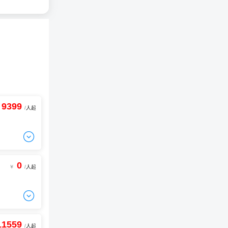
9399
/
人起

0
￥
/
人起
-
+
间
0

11559
-
+
/
人起
间
0