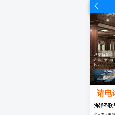

格蓝迪餐厅
皇家大剧院
钻石俱乐部
皇家加勒比
在早、中、晚
间。
邮轮
请电
海洋圣歌号
出发：澳
