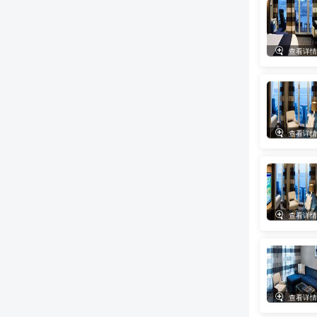
两人间
2人，人均单
四人间

查看详情
4人，人均单
三人间
3人，人均单
两人间
2人，人均单
四人间

查看详情
4人，人均单
三人间
3人，人均单
两人间
2人，人均单
四人间

查看详情
4人，人均单
三人间
3人，人均单
两人间
2人，人均单
四人间

查看详情
4人，人均单
三人间