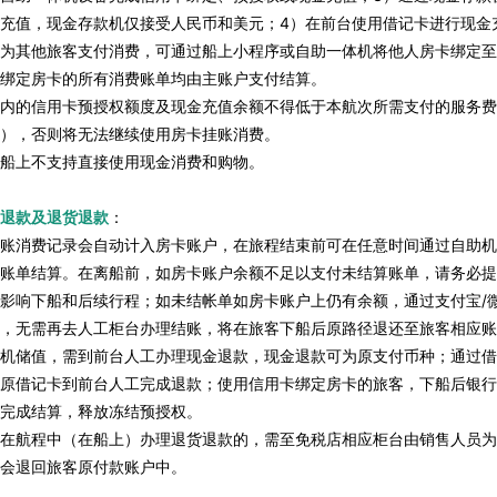
充值，现金存款机仅接受人民币和美元；4）在前台使用借记卡进行现金
为其他旅客支付消费，可通过船上小程序或自助一体机将他人房卡绑定至
绑定房卡的所有消费账单均由主账户支付结算。
内的信用卡预授权额度及现金充值余额不得低于本航次所需支付的服务费
），否则将无法继续使用房卡挂账消费。
船上不支持直接使用现金消费和购物。
退款及退货退款
：
账消费记录会自动计入房卡账户，在旅程结束前可在任意时间通过自助机
账单结算。在离船前，如房卡账户余额不足以支付未结算账单，请务必提
影响下船和后续行程；如未结帐单如房卡账户上仍有余额，通过支付宝/微
，无需再去人工柜台办理结账，将在旅客下船后原路径退还至旅客相应账
机储值，需到前台人工办理现金退款，现金退款可为原支付币种；通过借
原借记卡到前台人工完成退款；使用信用卡绑定房卡的旅客，下船后银行
完成结算，释放冻结预授权。
在航程中（在船上）办理退货退款的，需至免税店相应柜台由销售人员为
会退回旅客原付款账户中。