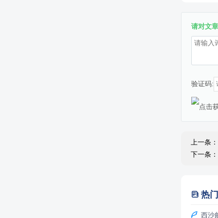
请对文
验证码:
上一条：
下一条：
热


西沙邮