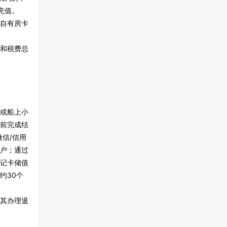
充值。
自有房卡
和税费总
或船上小
前完成结
信/信用
户；通过
记卡储值
约30个
其办理退