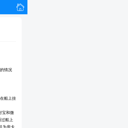

的情况
在船上挂
付宝和微
通过船上
机为房卡