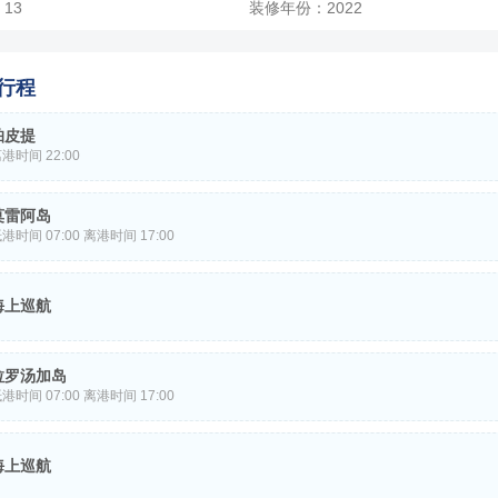
13
装修年份：2022
价
￥
/人
行程
帕皮提
港时间 22:00
是法属波利尼西亚热带天堂的中心，岛上有美丽的海滩和碧绿的海洋，可
莫雷阿岛
。这座充满活力的城市是法属波利尼西亚的首都，也是探索塔希提岛的绝
港时间 07:00 离港时间 17:00
希提岛拥有令人惊叹的风景和海洋景观。美丽的泻湖清澈见底，非常适合
岛是一个多山的岛屿，北海岸有两个几乎对称的海湾。岛屿呈三角形，形
色沙滩和喷水孔是岛上火山遗产的象征，郁郁葱葱的绿色山脉吸引着您前
海上巡航
八座山峰高达 1,207 米，使莫雷阿岛呈现出非常崎岖的轮廓。岛屿周围
个狭窄的泻湖 - 拉姆萨尔湿地 - 几乎没有任何小岛。鲨鱼和鳐鱼是泻湖
航海日。
拉罗汤加岛
港时间 07:00 离港时间 17:00
岛是库克群岛15个岛屿中最大的一个，也是一处吸引世界各地游客的自
海上巡航
山岛内陆大部分地区人迹罕至，茂密的森林覆盖着崎岖的山峰和幽深的峡
带是寻求刺激户外探险的理想之地，而风景如画的海滩则环绕着大部分海