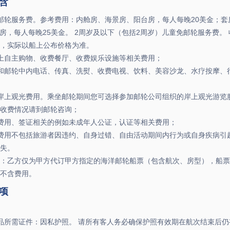
含
邮轮服务费。参考费用：内舱房、海景房、阳台房，每人每晚20美金；套房
n套房，每人每晚25美金。 2周岁及以下（包括2周岁）儿童免邮轮服务费。
，实际以船上公布价格为准。
上自主购物、收费餐厅、收费娱乐设施等相关费用；
和邮轮中内电话、传真、洗熨、收费电视、饮料、美容沙龙、水疗按摩、
岸上观光费用。乘坐邮轮期间您可选择参加邮轮公司组织的岸上观光游览
收费情况请到邮轮咨询；
费用、签证相关的例如未成年人公证，认证等相关费用；
费用不包括旅游者因违约、自身过错、自由活动期间内行为或自身疾病引
失。
：乙方仅为甲方代订甲方指定的海洋邮轮船票（包含航次、房型），船票
不含费用。
项
品所需证件：因私护照。 请所有客人务必确保护照有效期在航次结束后仍