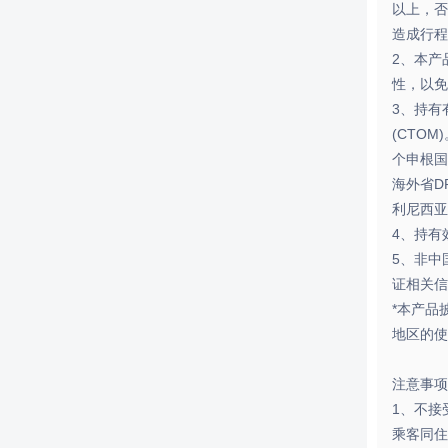
以上，否
造成行程
2、本产
性，以免
3、持有
(CTO
个申根国
海外省D
利尼西亚
4、持有
5、非中
证相关信
*本产品
地区的使
注意事项
1、不接
乘客同住