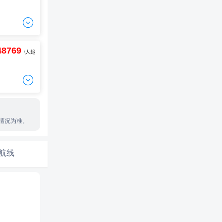
-
+
间
0

-
+
间
0
48769
-
+
/
人起
间
0
-
+
间
0
-
+

间
0
-
+
间
0
-
+
间
0
情况为准。
-
+
间
0
-
+
间
0
-
+
间
0
航线
-
+
间
0
-
+
间
0
-
+
间
0