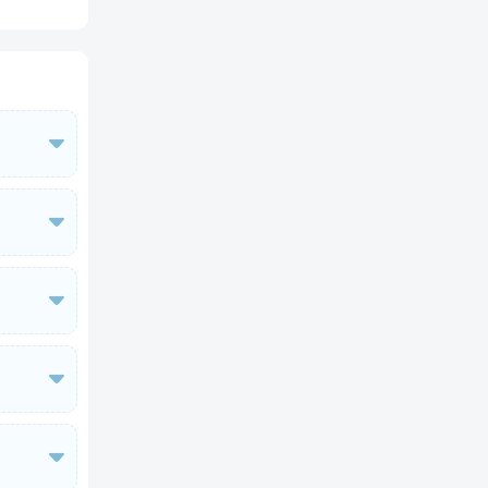
-
+
间
0

以抚慰您
佳基地

浮潜，迷
状像心脏
往内陆探
的珊瑚礁

的一些景

然奇观。
谷。岛屿

岸线。您