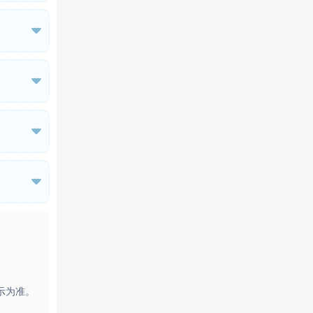
浪等水上

。无论您
，因此对

居旅行愿望
是这里的

棱镜般的
居旅行愿望
是这里的

棱镜般的
以抚慰您
佳基地
浮潜，迷
往内陆探
示为准。