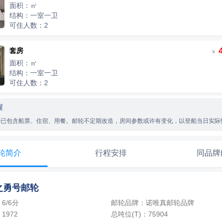
面积：㎡
￥
/人
结构：一室一卫
可住人数：2
价
￥
/人
价
套房
￥
￥
/人
面积：㎡
价
￥
/人
结构：一室一卫
￥
/人
可住人数：2
价
￥
/人
价
醒
￥
/人
费已包含船票、住宿、用餐。邮轮不定期改造，房间参数或许有变化，以登船当日实际
价
￥
/人
￥
/人
价
￥
/人
轮简介
行程安排
同品牌
价
￥
/人
价
之勇号邮轮
￥
/人
价
6/6分
邮轮品牌：诺唯真邮轮品牌
￥
/人
1972
总吨位(T)：75904