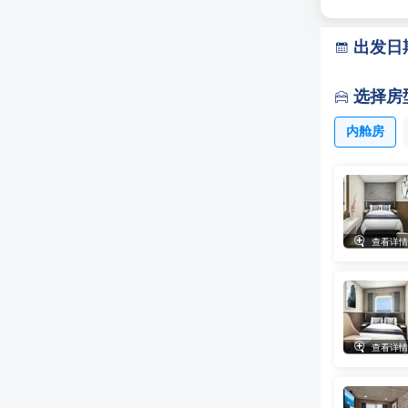
出发日

选择房

内舱房

查看详情
单人间
一人单价

查看详情
两人间
2人，人均单
单人间