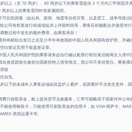
 周岁以上（含 70 周岁）、80 周岁以下的乘客需提供 3 个月内三甲医院开
0 周岁以上的乘客需同时有家属陪同。
不可抗拒因素（如台风、疫情、地震等自然灾害，以及罢工、战争等政治
轮公司有权更改行程或缩短岸上停留时间等，乘客应积极配合并接受对行
调整过程中发生的额外费用，由乘客承担！
需持有邮轮出发日之后至少半年有效期的中国人民共和国有效护照，并确
空白签证页用于敲盖签证章。
中国人民共和国护照的乘客请务必自行确认船票行程结束后能再次入境中
因自身原因发生被前往国家拒绝入境等情况，我公司不承担责任。乘客擅
滞留
任自负。
 周岁以下的未成年人乘客必须由其监护人看护，若因看护不当发生意外，
消费只收取美金，船上提供货币兑换服务，汇率可能略高于国家对外公布
不能使用银联卡，只能使用可刷取美金的信用卡，如 VISA 维萨卡、MAST
AMEX 美国运通卡等。