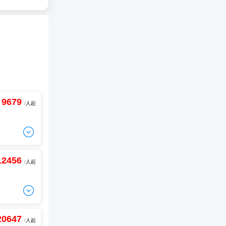
9679
/
人起

12456
/
人起
-
+
间
0

20647
-
+
/
人起
间
0