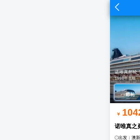

诺唯真邮轮
1998年首航 · 
邮轮
104
￥
诺唯真之
出发：澳
