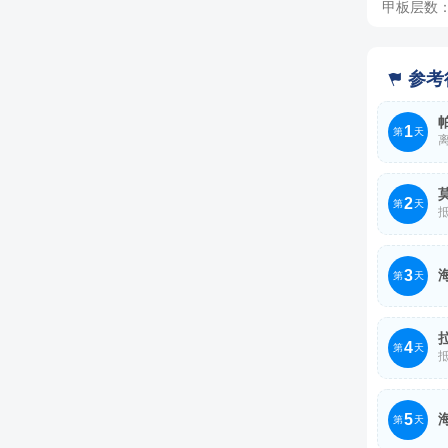
甲板层数：
四人间
4人，人均单
参考

1
第
天
离
帕皮提
2
的心灵
第
天
抵
——塔
莫雷阿
人的黑
3
或蝙蝠。
第
天
险。
包围着一
今天是
点。
4
第
天
抵
拉罗汤加
5
这座火
第
天
中心地