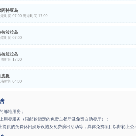
航海日。
温暖的沙滩上享受轻松的一天，或在如诗如画的泻湖中体验浮潜、风筝冲
赖阿特亚岛
您还可以品尝新鲜的海鲜，并在博物馆或文化景点了解当地的历史和传统
港时间 07:00 离港时间 17:00
何度过这片天堂般的时光，有一点可以肯定——这一天将令人难忘。
岛被称为“圣岛”，是太平洋中波利尼西亚文化可以追溯其根源的岛屿之一
波拉波拉岛
家和历史学家来说是一个迷人的地方。
港时间 07:00
岛位于南太平洋中心、面积不到 12 平方米的热带隐居地多年来一直位
波拉波拉岛
首。长期以来，波拉波拉岛被认为是度蜜月者的天堂——浪漫壮观的日落
港时间 17:00
色——这里不仅仅是与爱人一起漫步的地方。如果世界上最美丽的泻湖的
岛位于南太平洋中心、面积不到 12 平方米的热带隐居地多年来一直位
调不能让您心满意足，那么水下摩托和水上探险也许可以让您精神焕发。
帕皮提
首。长期以来，波拉波拉岛被认为是度蜜月者的天堂——浪漫壮观的日落
港时间 04:00
色——这里不仅仅是与爱人一起漫步的地方。如果世界上最美丽的泻湖的
是法属波利尼西亚热带天堂的中心，岛上有美丽的海滩和碧绿的海洋，可
调不能让您心满意足，那么水下摩托和水上探险也许可以让您精神焕发。
含
。这座充满活力的城市是法属波利尼西亚的首都，也是探索塔希提岛的绝
希提岛拥有令人惊叹的风景和海洋景观。美丽的泻湖清澈见底，非常适合
定的邮轮用房；
色沙滩和喷水孔是岛上火山遗产的象征，郁郁葱葱的绿色山脉吸引着您前
轮上用餐服务（限邮轮指定的免费主餐厅及免费自助餐厅）；
上提供的免费休闲娱乐设施及免费演出活动等，具体免费项目以邮轮上公