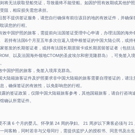
则将无法获取登船凭证，导致最终不能登船。如因护照有效期或其他护照
受阻，相应损失需您承担。
品暂不提供签证服务，请您自行确保有前往该目的地的有效证件，并确保
耽误您的行程。
有效中国护照的旅客，需提前向法国签证受理中心申请，办理法国的海外
M)。 若持有法国6个月至五年多次往返入境申根签证的中国大陆公民，或持
家签发的长期签证者，或持有法国长期居留卡或长期居留签证者（包括法
ROM、以及法国海外领地CTOM的圣皮埃尔和密克隆群岛），可免签入
。
效中国护照的旅客，免签入境库克群岛。
国大陆籍旅客证件及护照要求非中国大陆籍的旅客需要自理签证的，请注
息，确保签证的有效性，以免影响您的行程。
披露的签证政策，仅限中国大陆籍旅客参考，其他国籍旅客，请自行咨询途
馆确认所需证件。
受不满 6 个月的婴儿、怀孕第 24 周的孕妇。 21 周岁以下乘客必须与 21
一间客舱，同时若非与父母同行，需提供监护人的授权书、同意书及出生