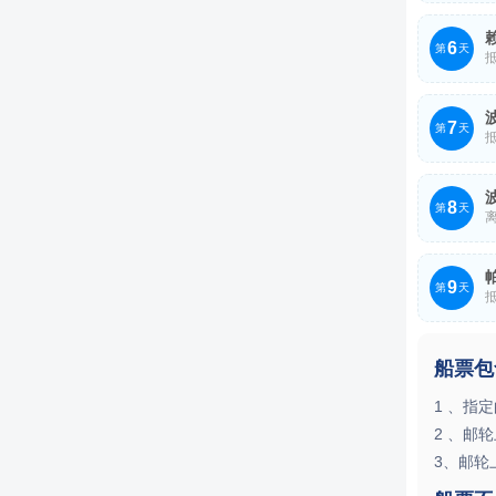
今天是
可以在
6
第
天
运动。
抵
选择如
赖阿特亚
7
考古学
第
天
抵
波拉波拉
8
清单之
第
天
离
一大特
波拉波拉
蓝色色
9
清单之
第
天
抵
一大特
帕皮提
蓝色色
船票包
的心灵
——塔
1 、指
人的黑
2 、邮
险。
3、邮轮