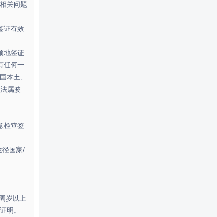
相关问题
签证有效
领地签证
有任何一
国本土、
境法属波
意检查签
径国家/
 周岁以上
证明。