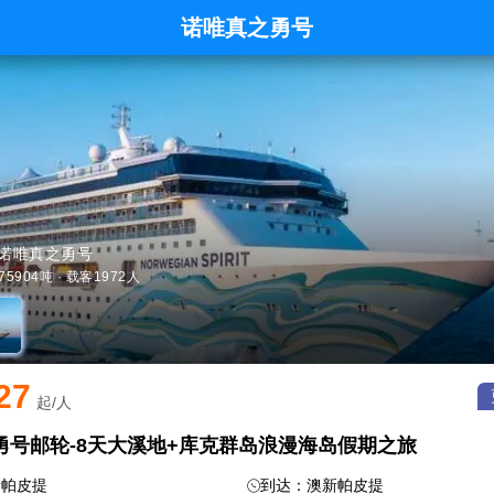
诺唯真之勇号
·诺唯真之勇号
75904吨 · 载客1972人
27
起/人
勇号邮轮-8天大溪地+库克群岛浪漫海岛假期之旅
新帕皮提
到达：澳新帕皮提
