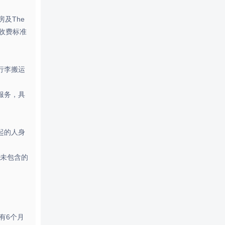
及The
 收费标准
行李搬运
服务，具
起的人身
未包含的
有6个月