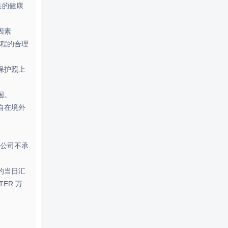
具的健康
因素
程的合理
保护照上
国。
自在境外
我公司不承
的当日汇
ER 万