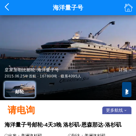


海洋量子号
皇家加勒比邮轮·海洋量子号
详情 >
2015.06.25年首航 · 167800吨 · 载客4095人
更多

邮轮
请电询
更多航线

海洋量子号邮轮-4天3晚 洛杉矶-恩森那达-洛杉矶
出发：美洲洛杉矶
到达：美洲洛杉矶

