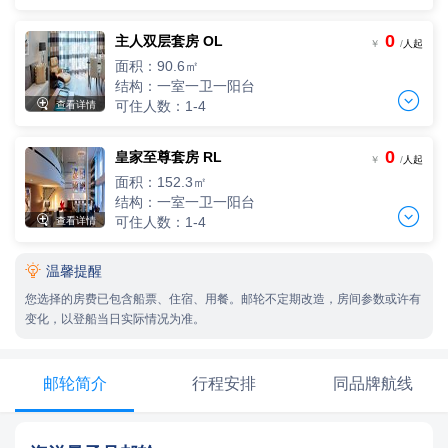
三人间
-
+
间
0
￥
/人
3人，人均单价
0
主人双层套房 OL
两人间
-
+
￥
/
人起
间
0
￥
/人
2人，人均单价
面积：90.6㎡
-
+
间
0
￥
/人
结构：一室一卫一阳台
四人间


可住人数：1-4
查看详情
4人，人均单价
三人间
-
+
间
0
￥
/人
3人，人均单价
0
皇家至尊套房 RL
两人间
-
+
￥
/
人起
间
0
￥
/人
2人，人均单价
面积：152.3㎡
-
+
间
0
￥
/人
结构：一室一卫一阳台
四人间


可住人数：1-4
查看详情
4人，人均单价
三人间
-
+
间
0
￥
/人
3人，人均单价

温馨提醒
两人间
-
+
间
0
￥
/人
2人，人均单价
您选择的房费已包含船票、住宿、用餐。邮轮不定期改造，房间参数或许有
-
+
间
0
￥
/人
变化，以登船当日实际情况为准。
四人间
4人，人均单价
三人间
-
+
间
0
￥
/人
3人，人均单价
邮轮简介
行程安排
同品牌航线
-
+
间
0
￥
/人
四人间