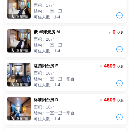
2人，人均单价
面积：17㎡
-
+
间
0
￥
/人
结构：一室一卫


可住人数：1-4
查看详情
三人间
3人，人均单价
0
豪 华海景房 M
两人间
-
+
￥
/
人起
间
0
￥
/人
2人，人均单价
面积：28㎡
-
+
间
0
￥
/人
结构：一室一卫
四人间


可住人数：1-4
查看详情
4人，人均单价
三人间
-
+
间
0
￥
/人
3人，人均单价
4609
遮挡阳台房 E
两人间
-
+
￥
/
人起
间
0
￥
/人
2人，人均单价
面积：18㎡
-
+
间
0
￥
/人
结构：一室一卫一阳台
四人间


可住人数：1-4
查看详情
4人，人均单价
三人间
-
+
间
0
￥
/人
3人，人均单价
4609
标准阳台房 D
两人间
-
+
￥
/
人起
间
0
￥
/人
2人，人均单价
面积：18㎡
-
+
间
0
￥
/人
结构：一室一卫一阳台
四人间


可住人数：1-4
查看详情
4人，人均单价
三人间
-
+
间
0
￥
/人
3人，人均单价