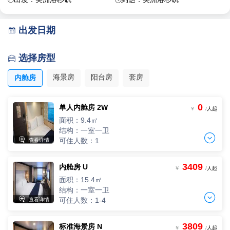
出发日期

选择房型

海景房
阳台房
套房
内舱房
0
单人内舱房 2W
￥
/
人起
面积：9.4㎡
结构：一室一卫


可住人数：1
查看详情
3409
内舱房 U
单人间
￥
/
人起
1人单价
面积：15.4㎡
-
+
间
0
￥
/人
结构：一室一卫


可住人数：1-4
查看详情
3809
标准海景房 N
两人间
￥
/
人起