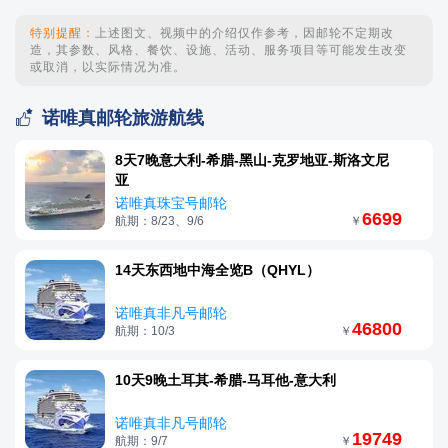
特别提醒：
上述图文、视频中的介绍仅作参考，因邮轮不定期改
造，其参数、风格、餐饮、设施、活动、服务项目等可能发生改变
或取消，以实际情况为准。

诺唯真邮轮旅游航线
8天7晚意大利-希腊-黑山-克罗地亚-斯洛文尼
亚
诺唯真珠宝号邮轮
6699
航期：8/23、9/6
￥
14天东西地中海全览B（QHYL）
诺唯真非凡号邮轮
46800
航期：10/3
￥
10天9晚土耳其-希腊-马耳他-意大利
诺唯真非凡号邮轮
19749
航期：9/7
￥