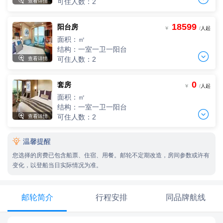

可住人数：2
查看详情
两人间
2人，人均单价
18599
阳台房
单人间
-
+
￥
/
人起
间
0
￥
/人
一人单价
面积：㎡
-
+
间
0
￥
/人
结构：一室一卫一阳台
三人间


可住人数：2
查看详情
3人，人均单价
两人间
-
+
间
0
￥
/人
2人，人均单价
0
套房
单人间
-
+
￥
/
人起
间
0
￥
/人
四人间
一人单价
面积：㎡
4人，人均单价
-
+
间
0
￥
/人
结构：一室一卫一阳台
三人间
-
+

间
0
￥
/人

可住人数：2
查看详情
3人，人均单价
两人间
-
+
间
0
￥
/人
2人，人均单价

温馨提醒
单人间
-
+
间
0
￥
/人
四人间
一人单价
您选择的房费已包含船票、住宿、用餐。邮轮不定期改造，房间参数或许有
4人，人均单价
-
+
间
0
￥
/人
变化，以登船当日实际情况为准。
三人间
-
+
间
0
￥
/人
3人，人均单价
两人间
-
+
间
0
￥
/人
2人，人均单价
邮轮简介
行程安排
同品牌航线
-
+
间
0
￥
/人
四人间
4人，人均单价