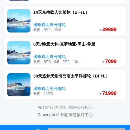
14天东南欧人文邮轮（BFYL）
诺唯真明珠号邮轮
39998
航期：9/11、10/9
￥
8天7晚意大利-克罗地亚-黑山-希腊
诺唯真明珠号邮轮
7099
航期：8/23、9/6、9/20、10/4、10/18
￥
30天逐梦天堂海岛南太平洋邮轮（BFYL）
诺唯真之勇号邮轮
71998
航期：11/25
￥
海洋邮轮订票电话：023-88721886
Copyright © 邮轮旅游预订中心