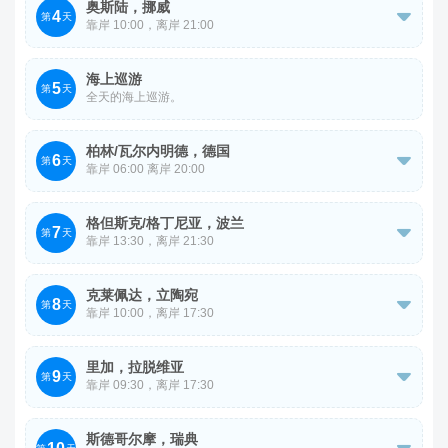
奥斯陆，挪威
4
像、阿美琳堡（入内）、安徒生雕像。中午前往码头办理登

第
天
靠岸 10:00，离岸 21:00
船手续，开始此次邮轮之旅。
邮轮早餐后，奥斯陆市内游览，参观维京博物馆（含门
海上巡游
5
票）、维格兰雕塑公园、霍尔门考伦山、歌剧院、阿克胡斯
第
天
全天的海上巡游。
城堡（外观）。 奥斯陆，是挪威的首都、挪威王室和政府
的所在地，也是诺贝尔和平奖的颁奖地，每年的颁奖仪式在
柏林/瓦尔内明德，德国
6

第
天
奥斯陆市政厅举行。
靠岸 06:00 离岸 20:00
邮轮早餐后，参观游览勃兰登堡门、御林广场、国会大厦、
格但斯克/格丁尼亚，波兰
7
查理检查站。 德国首都柏林，是座世界文化名城。这里人

第
天
靠岸 13:30，离岸 21:30
文遗产底蕴深厚、自然景观瑰奇秀美。这里有童话般的古
邮轮早餐后，参观游览长街、自由市门、圣玛丽大教堂（外
堡、高耸入云的哥特式教堂、风光旖旎的湖区。
克莱佩达，立陶宛
8
观）、金屋、市政厅、海王喷泉。 波兰童话世界-格但斯

第
天
靠岸 10:00，离岸 17:30
克，这里哥特式的彩色建筑就像是上帝手中的调色盘，整座
邮轮早餐后，游览世界文化遗产库尔斯沙嘴。远离城市喧
城市都是五光十色的文艺复兴风格古老房屋，美不胜收。
里加，拉脱维亚
9
嚣，探索库尔斯沙嘴的自然美景。 克莱佩达位于立陶宛西

第
天
靠岸 09:30，离岸 17:30
北部，是立陶宛第三大城市和最大的港口，是波罗的海东岸
邮轮早餐后，参观游览自由纪念碑、拉脱维亚国家歌剧院
纬度最高的不冻港。它的建筑景观，与德国、英国和丹麦的
斯德哥尔摩，瑞典