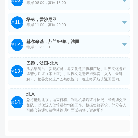
10
（外观）、世界文化遗产里加古城、里加圣彼得教堂（外

第
天
建筑景观类似。
靠岸 08:00，离岸 18:00
观）。 拉脱维亚首都里加，是波罗的海 3 国最大的城市，
邮轮早餐后，参观斯德哥尔摩市政厅（入内）、斯德哥尔摩
被称为“波罗的海跳动的心脏”和“北方巴黎”。里加是一座有
塔林，爱沙尼亚
11
大教堂(外观）、斯德哥尔摩王宫（外观）、皇后大街。 斯

第
天
着 800 多年历史的中世纪古城，曾是汉萨同盟主要商业城
靠岸 11:00，离岸 20:00
德哥尔摩是座漂浮在海上的城市，被形象地称为北方威尼
市,其历史中心被列入世界遗产名录，新艺术建筑在世界上
邮轮早餐后，参观游览歌谣祭广场、亚历山大涅夫斯基东正
斯，她历经 700 多年历史痕迹的雕琢， 几乎从未遭受战争
是第一无二。
赫尔辛基，芬兰/巴黎，法国
12
教堂（外观）、塔林老城区、市政厅（外观）。 爱沙尼亚

第
天
破坏。
靠岸：07：00
首都塔林，是北欧唯一一座保持着中世纪外貌和格调的城
邮轮早餐后，办理离船手续，游览邬斯佩斯基大教堂（入
市，是汉萨同盟封建堡垒的独特典范。世界文化遗产-塔林
巴黎，法国-北京
内）、石室教堂（入内）、阿曼达雕像、西贝柳斯公园（入
老城区，保存着许多的历史古迹，有城堡、教堂等 13 至 15
酒店早餐后，参观游览世界文化遗产协和广场、世界文化遗产
13
第
天
埃菲尔铁塔（不上塔）、世界文化遗产卢浮宫（入内，含讲
内）、露天市场参观游览。尔后前往机场搭乘客机飞往法国
世纪的古建筑，还有中世纪建造的古城墙、塔和古堡，它们
解）、世界文化遗产巴黎凯旋门。晚上搭乘航班返回国内。
巴黎。
至今依然屹立，古风犹存。
参考航班：AY1581 赫尔辛基-巴黎 20:30-22:35 飞行时间
北京
您将抵达北京，结束行程。到达机场后请将护照、登机牌交予
约 3 小时 5 分
14
第
天
领队，以便送入使馆进行销签工作。根据使馆要求，部分客人
可能会被通知前往使馆进行面试销签，谢谢配合！