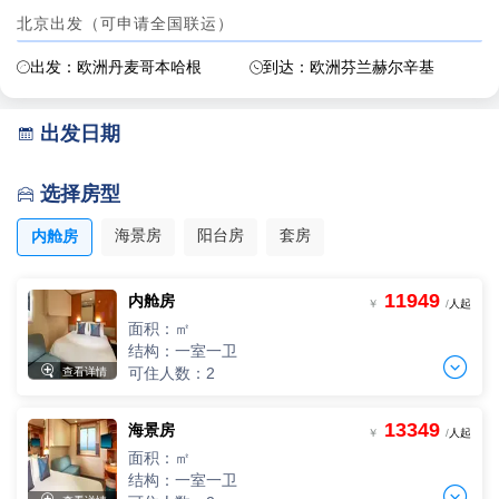
北京出发（可申请全国联运）
出发：欧洲丹麦哥本哈根
到达：欧洲芬兰赫尔辛基


出发日期

选择房型

海景房
阳台房
套房
内舱房
11949
内舱房
￥
/
人起
面积：㎡
结构：一室一卫


可住人数：2
查看详情
13349
海景房
单人间
￥
/
人起
一人单价
面积：㎡
-
+
间
0
￥
/人
结构：一室一卫
