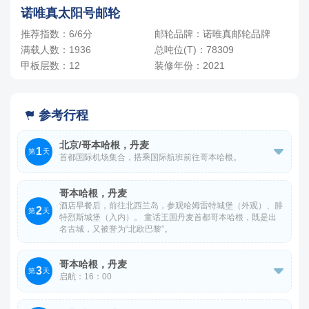
三人间
-
+
间
0
￥
/人
诺唯真太阳号邮轮
3人，人均单价
-
+
间
0
￥
/人
推荐指数：6/6分
邮轮品牌：诺唯真邮轮品牌
满载人数：1936
总吨位(T)：78309
四人间
甲板层数：12
装修年份：2021
4人，人均单价
-
+
间
0
￥
/人
参考行程

北京/哥本哈根，丹麦
1

第
天
首都国际机场集合，搭乘国际航班前往哥本哈根。
参考航班 CA877 北京-哥本哈根 13:20-17:05 飞行时间约 9
哥本哈根，丹麦
小时 45 分
酒店早餐后，前往北西兰岛，参观哈姆雷特城堡（外观）、腓
2
第
天
特烈斯城堡（入内）。 童话王国丹麦首都哥本哈根，既是出
名古城，又被誉为“北欧巴黎”。
哥本哈根，丹麦
3

第
天
启航：16：00
酒店早餐后，前往哥本哈根市区游览，参观游览美人鱼雕