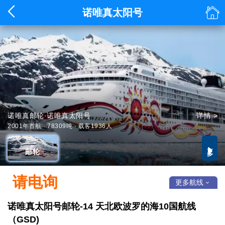


诺唯真太阳号
诺唯真邮轮·诺唯真太阳号
详情 >
2001年首航 · 78309吨 · 载客1936人
更多

邮轮
请电询
更多航线

诺唯真太阳号邮轮-14 天北欧波罗的海10国航线
（GSD)