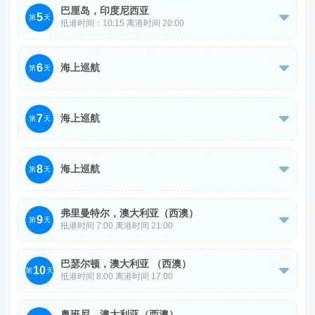
理登船手续。上船后午餐
巴厘岛，印度尼西亚
5
上 99 米高塔楼，俯瞰泗水市的全景，接着前往参观【英雄

第
天
抵港时间：10:15 离港时间 20:00
纪念碑】独立纪念碑旁边,还摆放着当年印尼独立时总统苏
游轮午餐后集合下船，前往网红打卡点【悬崖公路】。这是
加诺乘坐过的轿车，纪念碑下面还有【抗争博物馆】里面主
6
海上巡航
一条狭长的悬崖公路，通向隐秘的潘达瓦海边。巴厘岛知名

第
天
要介绍了泗水战役的梗概与主要故事。
旅游地标【情人崖】，因为它位于巴厘岛的南端悬崖上，俯
今日海上巡航，尽情享受船上的各项娱乐设施。
瞰着印度洋。由于地处悬崖边缘，游客可以欣赏到 270 度
7
海上巡航

第
天
的壮丽海景。【神鹰广场】花费了 20 多年，耗资重金打造
的亚洲第一，世界第二的雕像。
今日海上巡航，尽情享受船上的各项娱乐设施。
8
海上巡航

第
天
今日海上巡航，尽情享受船上的各项娱乐设施。
弗里曼特尔，澳大利亚（西澳）
9

第
天
抵港时间 7:00 离港时间 21:00
游轮早餐后集合下船，前往【凯文森动物园】西澳最大的野
巴瑟尔顿，澳大利亚 （西澳）
10
生动物园，充满乐趣和互动性。随后前往【国王公园】可俯

第
天
抵港时间 8:00 离港时间 17:00
瞰天鹅河的景观公园，设有纪念大道和战争历史纪念碑。
游轮早餐后集合下船，前往【巴瑟尔顿栈桥】千与千寻里的
【弗里曼特尔监狱】是西澳最早的监狱，监狱建造于 1850
奥班尼，澳大利亚（西澳）