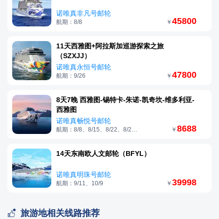
诺唯真非凡号邮轮
45800
航期：8/8
￥
11天西雅图+阿拉斯加巡游探索之旅
（SZXJJ）
诺唯真永恒号邮轮
47800
航期：9/26
￥
8天7晚 西雅图-锡特卡-朱诺-凯奇坎-维多利亚-
西雅图
诺唯真畅悦号邮轮
8688
航期：8/8、8/15、8/22、8/29、9/5
￥
14天东南欧人文邮轮（BFYL）
诺唯真明珠号邮轮
39998
航期：9/11、10/9
￥

旅游地相关线路推荐