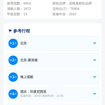
-
+
间
0
￥
/人
推荐指数：6/6分
邮轮品牌：诺唯真邮轮品牌
满载人数：1972
总吨位(T)：75904
四人间
甲板层数：13
装修年份：2022
4人，人均单价
-
+
间
0
￥
/人
参考行程

1
北京

第
天
各位贵宾在北京首都机场集合。
2
北京-新加坡

第
天
参考航班：1. CA975 12 月 02 日 北京首都 T3 - 新加坡 T1
3
海上巡航
00:25 06:50

第
天
乘机飞往拥有“花园城市”美称的狮城——新加坡。
今日海上巡航，尽情享受船上的各项娱乐设施。
泗水，印度尼西亚
抵达机场后专人接机，游览新加坡的标志【鱼尾狮像】【英
4

第
天
抵港时间：08:45 离港时间：15:45
殖民地风景区】【滨海湾花园】。中午 12 点前送往码头办
游轮早餐后集合下船，前往参观泗水最大【蓝顶清真寺】登