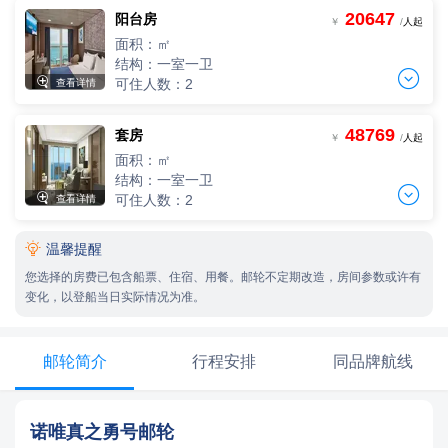
2人，人均单价
20647
阳台房
单人间
-
+
￥
/
人起
间
0
￥
/人
一人单价
面积：㎡
-
+
间
0
￥
/人
结构：一室一卫
三人间


可住人数：2
查看详情
3人，人均单价
两人间
-
+
间
0
￥
/人
2人，人均单价
48769
套房
单人间
-
+
￥
/
人起
间
0
￥
/人
四人间
一人单价
面积：㎡
4人，人均单价
-
+
间
0
￥
/人
结构：一室一卫
三人间
-
+

间
0
￥
/人

可住人数：2
查看详情
3人，人均单价
两人间
-
+
间
0
￥
/人
2人，人均单价

温馨提醒
单人间
-
+
间
0
￥
/人
四人间
一人单价
您选择的房费已包含船票、住宿、用餐。邮轮不定期改造，房间参数或许有
4人，人均单价
-
+
间
0
￥
/人
变化，以登船当日实际情况为准。
三人间
-
+
间
0
￥
/人
3人，人均单价
两人间
-
+
间
0
￥
/人
2人，人均单价
邮轮简介
行程安排
同品牌航线
-
+
间
0
￥
/人
四人间
4人，人均单价
三人间
-
+
间
0
￥
/人
诺唯真之勇号邮轮
3人，人均单价