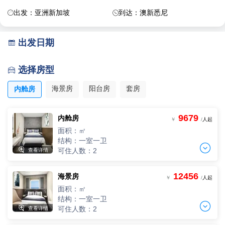
出发：亚洲新加坡
到达：澳新悉尼


出发日期

选择房型

海景房
阳台房
套房
内舱房
9679
内舱房
￥
/
人起
面积：㎡
结构：一室一卫


可住人数：2
查看详情
12456
海景房
单人间
￥
/
人起
一人单价
面积：㎡
-
+
间
0
￥
/人
结构：一室一卫


可住人数：2
查看详情
两人间