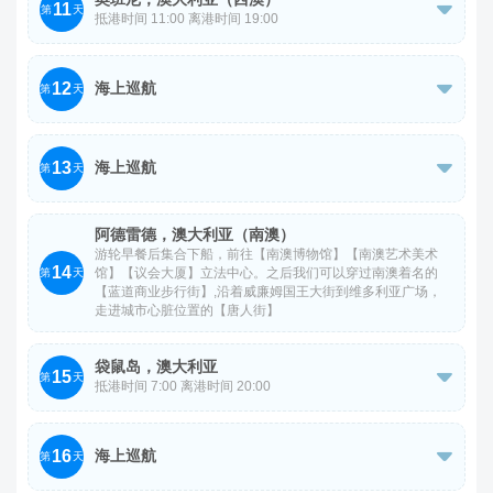
11
灵感来源地，乘坐小火车穿越栈桥，驶往大海中央，欣赏沿

第
天
年，是由囚犯建造的最大建筑，是澳大利亚唯一列入世界文
抵港时间 11:00 离港时间 19:00
途迷人的海景。【运河岩石】壮丽的岩石地貌，走过木桥可
化遗产的监狱。【海事博物馆】过去这里是士兵和犯人存放
游轮午餐后集合下船，前往【天然桥】、【天然缝隙】，由
近距离感受海浪冲击的震撼。【薰衣草小屋】全薰衣草主题
粮食与衣物的仓库，改造后作为陈列各种与海洋方面相关的
12
海上巡航
南太平洋的海水侵蚀岩石所形成的的天然裂缝和天然桥，

第
天
的浪漫小屋，品尝薰衣草冰激凌。
物品与资料，以及海难沉船打捞的各种物品。【圆屋】天鹅
【ANZAC 纪念碑】澳新军团纪念碑，【鲸鱼博物馆】世界
河殖民初期的第一座监狱，也是西澳目前依然屹立的最古老
今日海上巡航，尽情享受船上的各项娱乐设施。
上唯一一个以捕鲸站为原址的鲸鱼博物馆，有着丰富的捕鲸
的公共建筑物。
13
海上巡航

第
天
史。
今日海上巡航，尽情享受船上的各项娱乐设施。
阿德雷德，澳大利亚（南澳）
游轮早餐后集合下船，前往【南澳博物馆】【南澳艺术美术
14
馆】【议会大厦】立法中心。之后我们可以穿过南澳着名的
第
天
【蓝道商业步行街】,沿着威廉姆国王大街到维多利亚广场，
走进城市心脏位置的【唐人街】
袋鼠岛，澳大利亚
15

第
天
抵港时间 7:00 离港时间 20:00
游轮早餐后集合下船，前往乘旅游车游览【海豹湾保育公
16
海上巡航
园】身临其境地欣赏澳大利亚白色海狮，参加由专员解说的

第
天
“亲近海狮之旅”在公园里漫步，欣赏海狮的栖息地，并有机