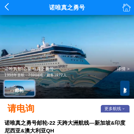


诺唯真之勇号
诺唯真邮轮·诺唯真之勇号
详情 >
1998年首航 · 75904吨 · 载客1972人
更多

邮轮
请电询
更多航线

诺唯真之勇号邮轮-22 天跨大洲航线—新加坡&印度
尼西亚&澳大利亚QH