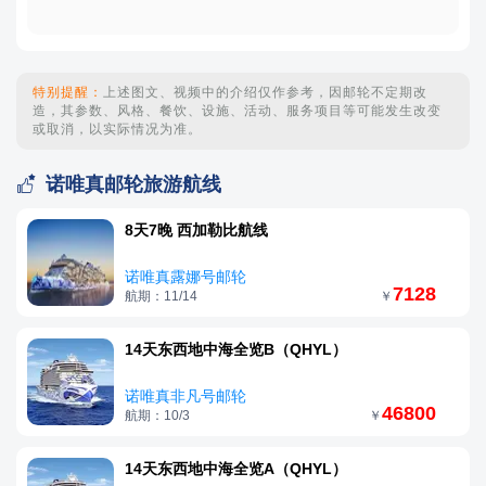
（入内，含中文讲解 30 分钟）随后前往参观【皇家植物
园】【麦考利夫人椅子公园】【海德公园】【圣母玛利亚大
教堂】（外观）游览结束送往机场，办理登机手续
特别提醒：
上述图文、视频中的介绍仅作参考，因邮轮不定期改
造，其参数、风格、餐饮、设施、活动、服务项目等可能发生改变
或取消，以实际情况为准。

诺唯真邮轮旅游航线
8天7晚 西加勒比航线
诺唯真露娜号邮轮
7128
航期：11/14
￥
14天东西地中海全览B（QHYL）
诺唯真非凡号邮轮
46800
航期：10/3
￥
14天东西地中海全览A（QHYL）