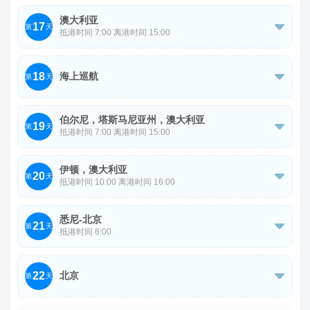
今日海上巡航，尽情享受船上的各项娱乐设施。
会进距离观察到海狮哺育下一代。下午前往【弗林德斯国家
澳大利亚
17

第
天
公园】南澳规模最大的公园之一，欣赏海豹戏水或在岩石区
抵港时间 7:00 离港时间 15:00
休息。
游轮早餐后集合下船，前往游览，参观【库克船长小屋】
18
海上巡航
（外观）【费兹罗花园】随后前往被评为世界上最美的10

第
天
座火车站之一【福林德斯火车站】（外观）打卡，参观南半
今日海上巡航，尽情享受船上的各项娱乐设施。
球最美图书馆【维多利亚州立图书馆】（外观）
伯尔尼，塔斯马尼亚州，澳大利亚
19

第
天
抵港时间 7:00 离港时间 15:00
游轮早餐后集合下船随领队前往市中心：Burnie 的市中心
伊顿，澳大利亚
20
区域相对紧凑，有许多商店、咖啡馆和餐厅，适合步行探

第
天
抵港时间 10:00 离港时间 16:00
索。【伯尼区域美术馆】一个展示当地艺术和文化的地方，
游轮午餐后集合下船前往小镇观光，沿湖步行道漫步，参观
离市中心不远，步行即可到达。 【伯尼公园】一个美丽的
悉尼-北京
21
【虎鲸博物馆 Eden Killer Whale museum】

第
天
公园，有步道和绿地，适合散步和休闲活动。 West
抵港时间 6:00
Beach（西海滩）从市中心步行可达，适合沿着海岸线散
参考航班：CA174 12 月 21 日 悉尼 T1 - 北京首都 T3
步，欣赏风景。这里也是观鸟的好地方
22
北京
20:40 05:00+1

第
天
游轮早餐后集合下船前往市区游览观光：【悉尼歌剧院】
抵达北京，结束旅程。